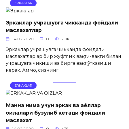
ERKAKLAR
Эркаклар учрашувга чикканда фойдали
маслахатлар
14.02.2020
0
2.8к.
Эркаклар учрашувга чикканда фойдали
маслахатлар Ҳар бир жуфтлик вақти-вақти билан
учрашувга чиқиши ва бирга вақт ўтказиши
керак. Аммо, сизнинг
ERKAKLAR
Манна нима учун эркак ва аёллар
оилалари бузулиб кетади фойдали
маслахат
14.02.2020
0
439