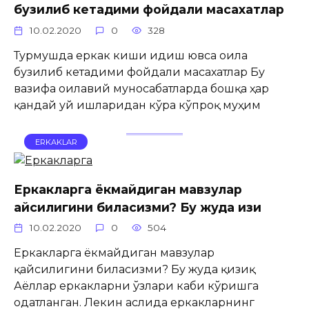
бузилиб кетадими фойдали масахатлар
10.02.2020
0
328
Турмушда еркак киши идиш ювса оила
бузилиб кетадими фойдали масахатлар Бу
вазифа оилавий муносабатларда бошқа ҳар
қандай уй ишларидан кўра кўпроқ муҳим
ERKAKLAR
Еркакларга ёкмайдиган мавзулар
қайсилигини биласизми? Бу жуда қизиқ
10.02.2020
0
504
Еркакларга ёкмайдиган мавзулар
қайсилигини биласизми? Бу жуда қизиқ
Аёллар еркакларни ўзлари каби кўришга
одатланган. Лекин аслида еркакларнинг