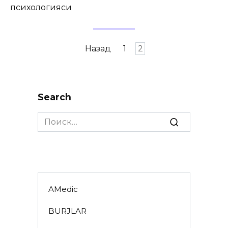
психологияси
Пагинация
Назад
1
2
записей
Search
Search
for:
AMedic
BURJLAR