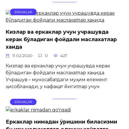
ERKAKLAR
Кизлар ва еркаклар учун учрашувда
керак бўладиган фойдали маслахатлар
хақида
11.02.2020
0
427
Кизлар ва еркаклар учун учрашувда керак
бўладиган фойдали маслахатлар хақида
Учрашув – муносабатдаги муҳим елемент
ҳисобланади, у нафақат йигитлар учун
ERKAKLAR
Еркаклар нимадан қўрқишини биласизми