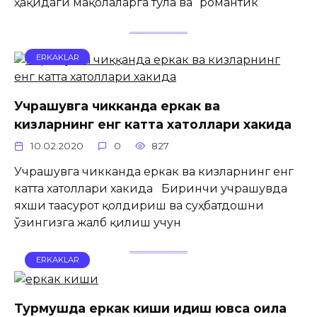
ҳақидаги мақолаларга тўла ва “романтик
ERKAKLAR
Учрашувга чикканда еркак ва
кизларнинг енг катта хатоллари хакида
10.02.2020
0
827
Учрашувга чикканда еркак ва кизларнинг енг
катта хатоллари хакида Биринчи учрашувда
яхши таасурот қолдириш ва суҳбатдошни
ўзингизга жалб қилиш учун
ERKAKLAR
Турмушда еркак киши идиш ювса оила