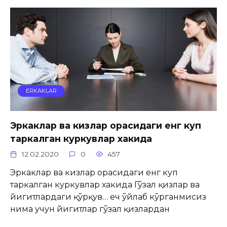
ERKAKLAR
Эркаклар ва кизлар орасидаги енг куп
таркалган куркувлар хакида
12.02.2020
0
457
Эркаклар ва кизлар орасидаги енг куп
таркалган куркувлар хакида Гўзал қизлар ва
йигитлардаги қўрқув… Ҳеч ўйлаб кўрганмисиз
нима учун йигитлар гўзал қизлардан