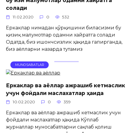
бу қизиқ малумотлар одамни хайратга
солади
11.02.2020
0
532
Еркаклар нимадан қўрқишини биласизми бу
қизиқ малумотлар одамни хайратга солади
Одатда, биз ишончсизлик ҳақида гапирганда,
биз аёлларни назарда тутамиз
MUNOSABATLAR
Еркаклар ва аёллар ажрашиб кетмаслик
учун фойдали маслахатлар ҳақида
10.02.2020
0
359
Еркаклар ва аёллар ажрашиб кетмаслик учун
фойдали маслахатлар ҳақида Кўплаб
журналлар муносабатларни сақлаб қолиш