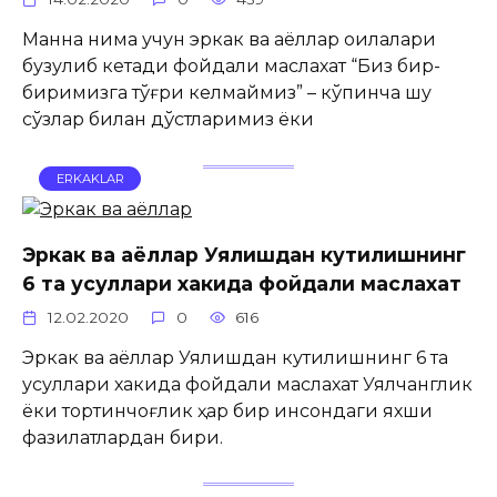
Манна нима учун эркак ва аёллар оилалари
бузулиб кетади фойдали маслахат “Биз бир-
биримизга тўғри келмаймиз” – кўпинча шу
сўзлар билан дўстларимиз ёки
ERKAKLAR
Эркак ва аёллар Уялишдан кутилишнинг
6 та усуллари хакида фойдали маслахат
12.02.2020
0
616
Эркак ва аёллар Уялишдан кутилишнинг 6 та
усуллари хакида фойдали маслахат Уялчанглик
ёки тортинчоғлик ҳар бир инсондаги яхши
фазилатлардан бири.