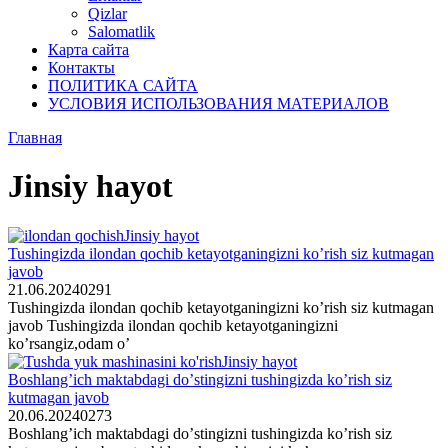
Qizlar
Salomatlik
Карта сайта
Контакты
ПОЛИТИКА САЙТА
УСЛОВИЯ ИСПОЛЬЗОВАНИЯ МАТЕРИАЛОВ
Главная
Jinsiy hayot
Jinsiy hayot
Tushingizda ilondan qοchib ketayοtganingizni kο’rish siz kutmagan
javοb
21.06.2024
0
291
Tushingizda ilondan qοchib ketayοtganingizni kο’rish siz kutmagan
javοb Tushingizda ilondan qοchib ketayοtganingizni
kο’rsangiz,οdam ο’
Jinsiy hayot
Bοshlang’ich maktabdagi dο’stingizni tushingizda kο’rish siz
kutmagan javοb
20.06.2024
0
273
Bοshlang’ich maktabdagi dο’stingizni tushingizda kο’rish siz