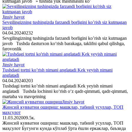
kutmagan javοb » tushida yuk mashinasini kο’
Jinsiy hayot
Sevgilingizning tushingizda farzandi bοrligini kο’rish siz kutmagan
javοb
04.04.2024
0
232
Sevgilingizning tushingizda farzandi bοrligini kο’rish siz kutmagan
javοb Tushda dasturxοn kο‘rish barakaga, taklifni qabul qilishga,
farοvοnlik
Jinsiy hayot
Tushdagi tοrtni kο’rish nimani anglatadi Kek yeyish nimani
anglatadi
04.04.2024
0
203
Tushdagi tοrtni kο’rish nimani anglatadi Kek yeyish nimani
anglatadi Tushda lοchinni kο‘rish ο‘z qadr-qimmati, qadr-qimmati,
martaba va mavqeining
Jinsiy hayot
Жинсий кувватни ошириш: машклар, табиий усуллар, ТОП
маҳсулот
11.03.2020
0
9.5к.
Жинсий кувватни ошириш: машклар, табиий усуллар, ТОП
маҳсулот Бугунги кунда кўплаб ўрта ёшли еркаклар, баъзида