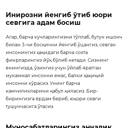
Инқирозни йенгиб ўтиб юқори
севгига қадам босиш
Агар, барча кучларингизни тўплаб, бутун ишонч
билан 3-чи босқични йенгиб ўцангиз, севган
инсонингиз ҳақидаги барча сохта
фикрларингиз йўқ бўлиб кетади. Сизнинг
ёнингизда, ўзингиз учун ўйлаб яратган
мукаммал инсонни емас, балки ҳақиқий
инсонни кўрасиз. Унинг барча
камчиликларини қабул қиласиз. Бир-
бирингизга ёрдам бериб, юқори севги
тушунчасига ўтасиз.
Муносабатларингиз қанчалик