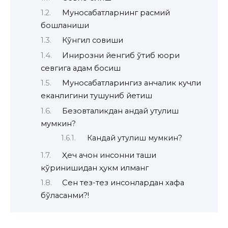
Муносабатларнинг расмий
бошланиши
Кўнгил совиши
Инқирозни йенгиб ўтиб юқори
севгига қадам босиш
Муносабатларингиз қанчалик кучли
еканлигини тушуниб йетиш
Безовталикдан қандай қутулиш
мумкин?
Кандай қутулиш мумкин?
Ҳеч қачон инсонни ташқи
кўринишидан ҳукм қилманг
Сен тез-тез инсонлардан хафа
бўласанми?!