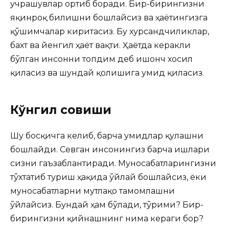
учрашувлар ортиб боради. Бир-бирингизни
яқинроқ билишни бошлайсиз ва ҳаётингизга
қўшимчалар киритасиз. Бу хурсандчиликлар,
бахт ва йенгил ҳаёт вақти. Ҳаётда керакли
бўлган инсонни топдим деб ишонч хосил
қиласиз ва шундай қолишига умид қиласиз.
Кўнгил совиши
Шу босқичга келиб, барча умидлар қулашни
бошлайди. Севган инсонингиз барча ишлари
сизни гаъзаблантиради. Муносабатларингизни
тўхтатиб туриш ҳақида ўйлай бошлайсиз, ёки
муносабатларни мутлақо тамомлашни
ўйлайсиз. Бундай ҳам бўлади, тўғрими? Бир-
бирингизни қийнашнинг нима кераги бор?