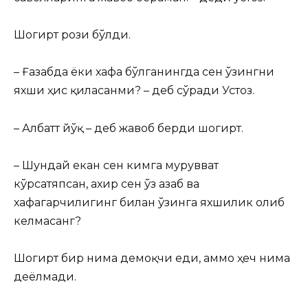
Шогирт рози бўлди.
– Ғазабда ёки хафа бўлганингда сен ўзингни
яхши ҳис қиласанми? – деб сўради Устоз.
– Албатт йўқ – деб жавоб берди шогирт.
– Шундай екан сен кимга мурувват
кўрсатяпсан, ахир сен ўз ғазаб ва
хафагарчилигинг билан ўзинга яхшилик олиб
келмасанг?
Шогирт бир нима демоқчи еди, аммо ҳеч нима
деёлмади.