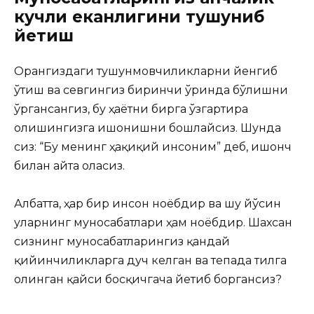
кучли еканлигини тушуниб
йетиш
Орангиздаги тушунмовчиликларни йенгиб
ўтиш ва севгингиз биринчи ўринда бўлишни
ўргансангиз, бу ҳаётни бирга ўзгартира
олишингизга ишонишни бошлайсиз. Шунда
сиз: “Бу менинг ҳақиқий инсоним” деб, ишонч
билан айта оласиз.
Албатта, ҳар бир инсон ноёбдир ва шу йўсин
уларнинг муносабатлари ҳам ноёбдир. Шахсан
сизнинг муносабатларингиз қандай
қийинчиликларга дуч келган ва тепада тилга
олинган қайси босқичгача йетиб боргансиз?