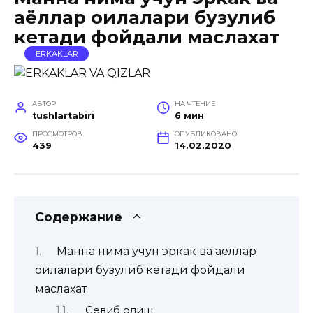
аёллар оилалари бузулиб
кетади фойдали маслахат
ERKAKLAR
АВТОР
НА ЧТЕНИЕ
tushlartabiri
6 мин
ПРОСМОТРОВ
ОПУБЛИКОВАНО
439
14.02.2020
Содержание
Манна нима учун эркак ва аёллар
оилалари бузулиб кетади фойдали
маслахат
Севиб қолиш