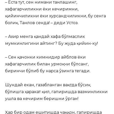
– Еста тут, сен нимани танлашинг,
хафагарчиликни ёки кечиримни,
қийинчиликни ёки хурсандчиликни, бу сенга
боғлиқ. Танлов сенда! – деди Устоз.
– Ахир менга қандай хафа бўлмаслик
мумкинлигини айтинг? Бу жуда қийин-ку!
– Сен қачонки кимнидир айблов ёки
хафагарчилик билан урмоқчи бўлсанг,
биринчи бўлиб бу нарса ўзинга тегади.
Шундай екан, газабланган вақтда бўсиқ
бўлишга ҳаракат қил, гапиришда вазминликни
ушла ва кечирим беришни ўрган!
Ҳар бир одам ешитишда чаққон, гапиришда