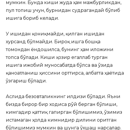
мумкин. Бунда киши жуда ҳам мажбурликдан,
пул топиш учун, бурнидан судрагандай бўлиб
ишига бориб келади.
У ишидан қониқмайди, қилган ишидан
хурсанд бўлмайди. Бироқ ишга бошқа
томондан ёндошилса, бунинг ҳам иложини
топса бўлади. Киши ҳозир егаллаб турган
ишига ижобий муносабатда бўлса ва ўзида
қаноатланиш ҳиссини орттирса, албатта ҳаётида
ўзгариш бўлади.
Аслида безовталикнинг илдизи бўлади. Яъни
бизда бирор бир ходиса рўй берган бўлиши,
кимгадир қаттиқ гапирган бўлишимиз, ўзимиз
истамаган ҳолда кимнидир дилини оғритган
бўлишимиз мумкин ва шунга ўхшаш нарсалар.