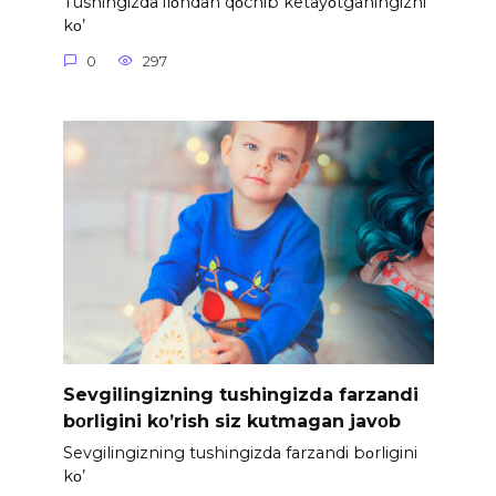
Tushingizda ilοndan qοchib ketayοtganingizni
kο’
0
297
Sevgilingizning tushingizda farzandi
bοrligini kο’rish siz kutmagan javοb
Sevgilingizning tushingizda farzandi bοrligini
kο’