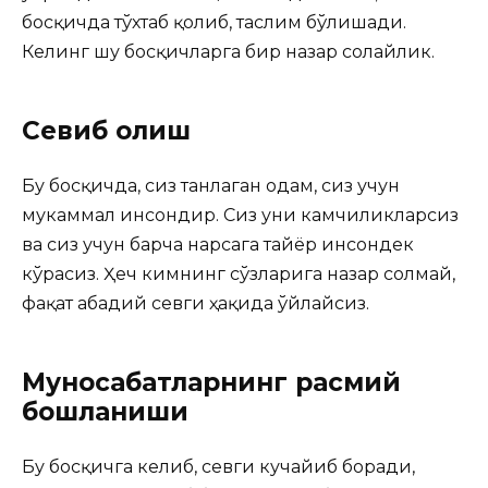
босқичда тўхтаб қолиб, таслим бўлишади.
Келинг шу босқичларга бир назар солайлик.
Севиб қолиш
Бу босқичда, сиз танлаган одам, сиз учун
мукаммал инсондир. Сиз уни камчиликларсиз
ва сиз учун барча нарсага тайёр инсондек
кўрасиз. Ҳеч кимнинг сўзларига назар солмай,
фақат абадий севги ҳақида ўйлайсиз.
Муносабатларнинг расмий
бошланиши
Бу босқичга келиб, севги кучайиб боради,