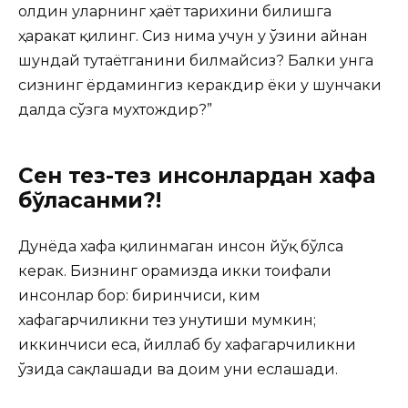
олдин уларнинг ҳаёт тарихини билишга
ҳаракат қилинг. Сиз нима учун у ўзини айнан
шундай тутаётганини билмайсиз? Балки унга
сизнинг ёрдамингиз керакдир ёки у шунчаки
далда сўзга мухтождир?”
Сен тез-тез инсонлардан хафа
бўласанми?!
Дунёда хафа қилинмаган инсон йўқ бўлса
керак. Бизнинг орамизда икки тоифали
инсонлар бор: биринчиси, ким
хафагарчиликни тез унутиши мумкин;
иккинчиси еса, йиллаб бу хафагарчиликни
ўзида сақлашади ва доим уни еслашади.