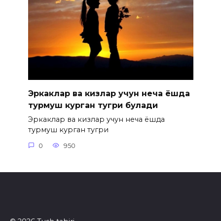
Эркаклар ва кизлар учун неча ёшда
турмуш курган тугри булади
Эркаклар ва кизлар учун неча ёшда
турмуш курган тугри
0
950