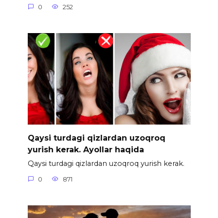
0
252
Qaysi turdagi qizlardan uzoqroq
yurish kerak. Ayollar haqida
Qaysi turdagi qizlardan uzoqroq yurish kerak.
0
871