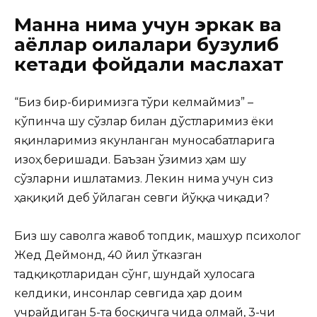
Манна нима учун эркак ва
аёллар оилалари бузулиб
кетади фойдали маслахат
“Биз бир-биримизга тўғри келмаймиз” –
кўпинча шу сўзлар билан дўстларимиз ёки
яқинларимиз
якунланган муносабатларига
изоҳ беришади. Баъзан ўзимиз ҳам шу
сўзларни ишлатамиз. Лекин нима учун сиз
ҳақиқий деб ўйлаган севги йўққа чиқади?
Биз шу саволга жавоб топдик, машхур психолог
Жед Деймонд, 40 йил ўтказган
тадқиқотларидан сўнг, шундай хулосага
келдики, инсонлар севгида ҳар доим
учрайдиган 5-та босқичга чида олмай, 3-чи