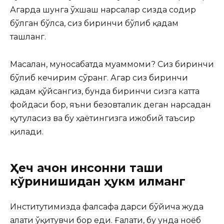
Агарда шунга ўхшаш нарсалар сизда содир
бўлган бўлса, сиз биринчи бўлиб қадам
ташланг.
Масалан, муносабатда муаммоми? Сиз биринчи
бўлиб кечирим сўранг. Агар сиз биринчи
қадам қўйсангиз, бунда биринчи сизга катта
фойдаси бор, яъни безовталик деган нарсадан
қутуласиз ва бу ҳаётингизга ижобий таъсир
қилади.
Ҳеч қачон инсонни ташқи
кўринишидан ҳукм қилманг
Институтимизда фалсафа дарси бўйича жуда
ғалати ўқитувчи бор еди. Ғалати, бу унда ноёб