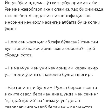
Йетук бўлиш, демак ўз ҳис-туйғуларимизга биз
ўзимиз жавобгарликни оламиз. Ҳар биримизда
танлов бор. Агарда сиз сизни хафа қилган
инсонни кечиролмасангиз албатта бу ҳикояни
ўқинг.
– Нега сен жаҳл қилиб хафа бўласан? Ўзингни
қўлга олиб ва кечириш яхши емасми? – деб
сўради Устоз.
– Нима учун мен уни кечиришим керак, ахир
у… – деди ўзини оқламоқчи бўлган шогирт.
– Узр гапингни бўлдим. Рухсат берсанг сенга
иккита савол бераман, ана шунда мен сенинг
“қандай қилиб” ва “нима учун” деган
саволларинга жавоб бераман. – деди устоз.