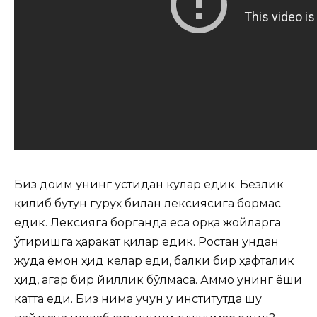
Биз доим унинг устидан кулар едик. Безлик
қилиб бутун гуруҳ билан лексиясига бормас
едик. Лексияга борганда еса орқа жойларга
ўтиришга ҳаракат қилар едик. Ростан ундан
жуда ёмон ҳид келар еди, балки бир ҳафталик
ҳид, агар бир йиллик бўлмаса. Аммо унинг ёши
катта еди. Биз нима учун у институтда шу