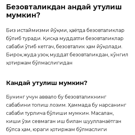
Безовталикдан қандай қутулиш
мумкин?
Биз истаймизми йўқми, ҳаётда безовталиклар
бўлиб туради. Қисқа муддатли безовталиклар
сабаби ўтиб кетгач, безовталик ҳам йўқолади.
Бироқ жуда узоқ муддат безовталикдан, кўнгил
ҳотиржам бўлмаслигидан
Кандай қутулиш мумкин?
Бунинг учун аввало бу безовталикнинг
сабабини топиш лозим. Ҳаммада бу нарсанинг
сабаби турлича бўлиши мумкин. Масалан,
киши ўзи севмаган иш билан шуғулланаётган
бўлса ҳам, юраги ҳотиржам бўлмаслиги