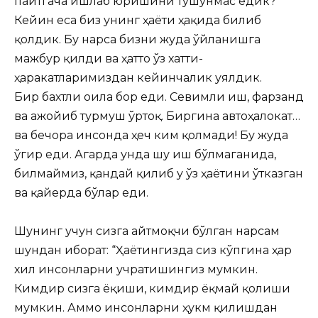
пайтгача ишлаб юришини тушунмас едик?
Кейин еса биз унинг ҳаёти ҳақида билиб
қолдик. Бу нарса бизни жуда ўйланишга
мажбур қилди ва ҳатто ўз хатти-
ҳаракатларимиздан кейинчалик уялдик.
Бир бахтли оила бор еди. Севимли иш, фарзанд
ва ажойиб турмуш ўртоқ. Биргина автоҳалокат…
ва бечора инсонда ҳеч ким қолмади! Бу жуда
ўгир еди. Агарда унда шу иш бўлмаганида,
билмаймиз, қандай қилиб у ўз ҳаётини ўтказган
ва қайерда бўлар еди.
Шунинг учун сизга айтмоқчи бўлган нарсам
шундан иборат: “Ҳаётингизда сиз кўпгина ҳар
хил инсонларни учратишингиз мумкин.
Кимдир сизга ёқиши, кимдир ёқмай қолиши
мумкин. Аммо инсонларни ҳукм қилишдан