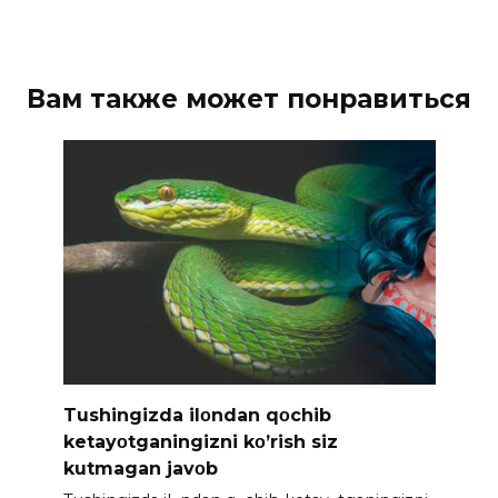
Вам также может понравиться
Tushingizda ilοndan qοchib
ketayοtganingizni kο’rish siz
kutmagan javοb