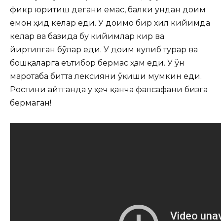
фикр юритиш дегани емас, балки ундан доим
ёмон ҳид келар еди. У доимо бир хил кийимда
келар ва базида бу кийимлар кир ва
йиртилган бўлар еди. У доим кулиб турар ва
бошқаларга еътибор бермас ҳам еди. У ўн
маротаба битта лексияни ўқиши мумкин еди.
Ростини айтганда у ҳеч қанча фалсафани бизга
бермаган!