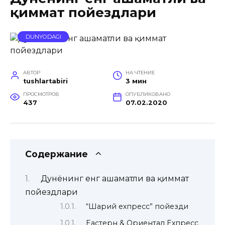
қиммат пойездлари
DUNYODAGI
АВТОР
НА ЧТЕНИЕ
tushlartabiri
3 мин
ПРОСМОТРОВ
ОПУБЛИКОВАНО
437
07.02.2020
Содержание
Дунёнинг енг ҳашаматли ва қиммат
пойездлари
“Шарқий ехпресс” пойезди
Еастерн & Ориентал Ехпресс