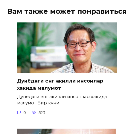
Вам также может понравиться
Дунёдаги енг акилли инсонлар
хакида малумот
Дунёдаги енг акилли инсонлар хакида
малумот Бир куни
0
523