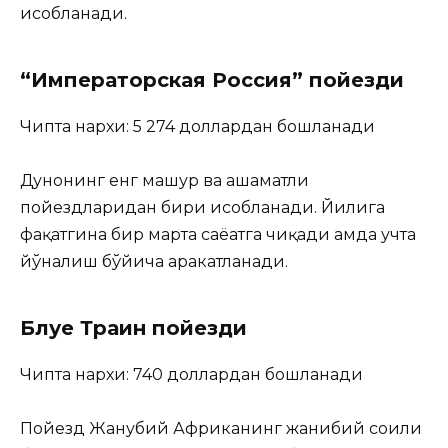
ҳисобланади.
“Императорская Россия” пойезди
Чипта нархи: 5 274 доллардан бошланади
Дунонинг енг машҳур ва ҳашаматли
пойездларидан бири ҳисобланади. Йилига
фақатгина бир марта саёҳатга чиқади ҳамда учта
йўналиш бўйича ҳаракатланади.
Блуе Траин пойезди
Чипта нархи: 740 доллардан бошланади
Пойезд Жанубий Африканинг жанибий соҳили