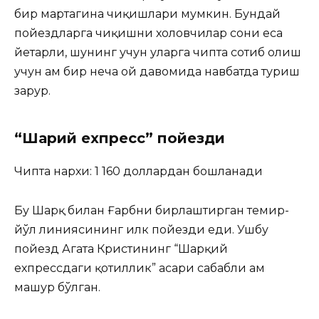
бир мартагина чиқишлари мумкин. Бундай
пойездларга чиқишни хоҳловчилар сони еса
йетарли, шунинг учун уларга чипта сотиб олиш
учун ҳам бир неча ой давомида навбатда туриш
зарур.
“Шарқий ехпресс” пойезди
Чипта нархи: 1 160 доллардан бошланади
Бу Шарқ билан Ғарбни бирлаштирган темир-
йўл линиясининг илк пойезди еди. Ушбу
пойезд Агата Кристининг “Шарқий
ехпрессдаги қотиллик” асари сабабли ҳам
машҳур бўлган.