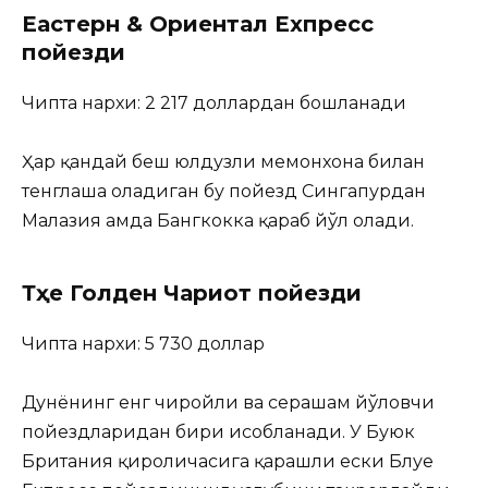
Еастерн & Ориентал Ехпресс
пойезди
Чипта нархи: 2 217 доллардан бошланади
Ҳар қандай беш юлдузли меҳмонхона билан
тенглаша оладиган бу пойезд Сингапурдан
Малазия ҳамда Бангкокка қараб йўл олади.
Тҳе Голден Чариот пойезди
Чипта нархи: 5 730 доллар
Дунёнинг енг чиройли ва серҳашам йўловчи
пойездларидан бири ҳисобланади. У Буюк
Британия қироличасига қарашли ески Блуе