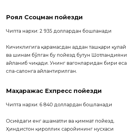
Роял Сcоцман пойезди
Чипта нархи: 2 935 доллардан бошланади
Кичиклигига қарамасдан ҳаддан ташқари қулай
ва шинам бўлган бу пойезд бутун Шотландияни
айланиб чиқади. Унинг вагонларидан бири еса
спа-салонга айлантирилган.
Маҳаражас Ехпресс пойезди
Чипта нархи: 6 840 доллардан бошланади
Осиёдаги енг ҳашаматли ва қиммат пойезд.
Ҳиндистон қироллик саройининг нусхаси