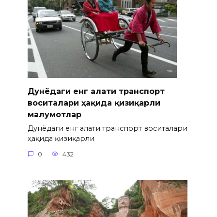
Дунёдаги енг ғалати транспорт
воситалари ҳақида қизиқарли
малумотлар
Дунёдаги енг ғалати транспорт воситалари
ҳақида қизиқарли
0
432