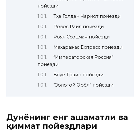
пойезди
Тҳе Голден Чариот пойезди
Ровос Раил пойезди
Роял Сcоцман пойезди
Маҳаражас Ехпресс пойезди
“Императорская Россия”
пойезди
Блуе Траин пойезди
“Золотой Орёл” пойезди
Дунёнинг енг ҳашаматли ва
қиммат пойездлари