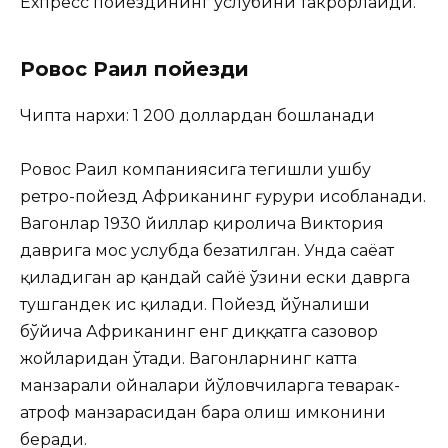
Ехпресс пойездининг услубини такрорлайди.
Ровос Раил пойезди
Чипта нархи: 1 200 доллардан бошланади
Ровос Раил компаниясига тегишли ушбу
ретро-пойезд Африканинг ғурури ҳисобланади.
Вагонлар 1930 йиллар қиролича Виктория
даврига мос услубда безатилган. Унда саёҳат
қиладиган ҳар қандай сайёҳ ўзини ески даврга
тушгандек ҳис қилади. Пойезд йўналиши
бўйича Африканинг енг диққатга сазовор
жойларидан ўтади. Вагонларнинг катта
манзарали ойналари йўловчиларга теварак-
атроф манзарасидан баҳра олиш имконини
беради.