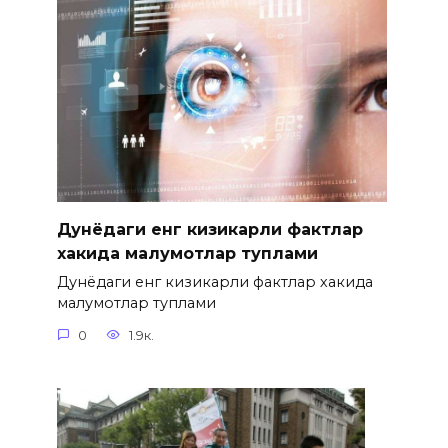
Дунёдаги енг кизикарли фактлар
хакида малумотлар туплами
Дунёдаги енг кизикарли фактлар хакида
малумотлар туплами
0
1.9к.