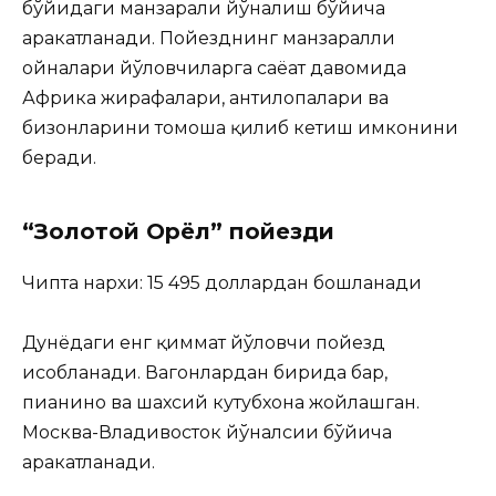
бўйидаги манзарали йўналиш бўйича
ҳаракатланади. Пойезднинг манзаралли
ойналари йўловчиларга саёҳат давомида
Африка жирафалари, антилопалари ва
бизонларини томоша қилиб кетиш имконини
беради.
“Золотой Орёл” пойезди
Чипта нархи: 15 495 доллардан бошланади
Дунёдаги енг қиммат йўловчи пойезд
ҳисобланади. Вагонлардан бирида бар,
пианино ва шахсий кутубхона жойлашган.
Москва-Владивосток йўналсиҳи бўйича
ҳаракатланади.