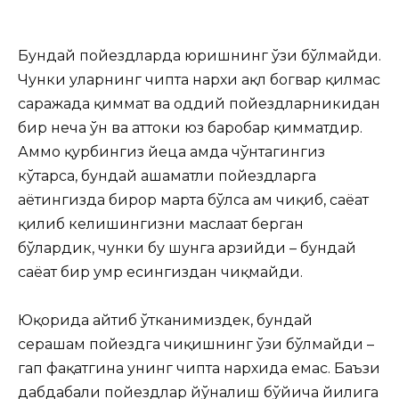
Бундай пойездларда юришнинг ўзи бўлмайди.
Чунки уларнинг чипта нархи ақл богвар қилмас
саражада
қиммат ва оддий пойездларникидан
бир неча ўн ва ҳаттоки юз баробар қимматдир.
Аммо қурбингиз йеца ҳамда чўнтагингиз
кўтарса, бундай ҳашаматли пойездларга
ҳаётингизда бирор марта бўлса ҳам чиқиб, саёҳат
қилиб келишингизни маслаҳат берган
бўлардик, чунки бу шунга арзийди – бундай
саёҳат бир умр есингиздан чиқмайди.
Юқорида айтиб ўтканимиздек, бундай
серҳашам пойездга чиқишнинг ўзи бўлмайди –
гап фақатгина унинг чипта нархида емас. Баъзи
дабдабали пойездлар йўналиш бўйича йилига