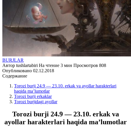
BURJLAR
Автор
tushlartabiri
На чтение
3 мин
Просмотров
808
Опубликовано
02.12.2018
Содержание
Torozi burji 24.9 — 23.10. erkak va ayollar harakterlari
haqida ma’lumotlar
Torozi burji erkaklar
Torozi burjidagi ayollar
Torozi burji 24.9 — 23.10. erkak va
ayollar harakterlari haqida ma’lumotlar