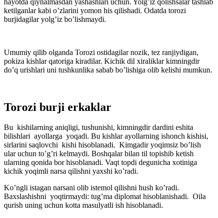
hayotda qiynalmasdan yashashlari uchun. Yolg’iz qolishsalar tashlab
ketilganlar kabi o’zlarini yomon his qilishadi. Odatda torozi
burjidagilar yolg’iz bo’lishmaydi.
Umumiy qilib olganda Torozi ostidagilar nozik, tez ranjiydigan,
pokiza kishlar qatoriga kiradilar. Kichik dil xiraliklar kimningdir
do’q urishlari uni tushkunlika sabab bo’lishiga olib kelishi mumkun.
Torozi burji erkaklar
Bu kishilarning aniqligi, tushunishi, kimningdir dardini eshita
bilishlari ayollarga yoqadi. Bu kishlar ayollarning ishonch kishisi,
sirlarini saqlovchi kishi hisoblanadi. Kimgadir yoqimsiz bo’lish
ular uchun to’g’ri kelmaydi. Boshqalar bilan til topishib ketish
ularning qonida bor hisoblanadi. Vaqt topdi degunicha xotiniga
kichik yoqimli narsa qilishni yaxshi ko’radi.
Ko’ngli istagan narsani olib istemol qilishni hush ko’radi.
Baxslashishni yoqtirmaydi: tug’ma diplomat hisoblanishadi. Oila
qurish uning uchun kotta masulyatli ish hisoblanadi.