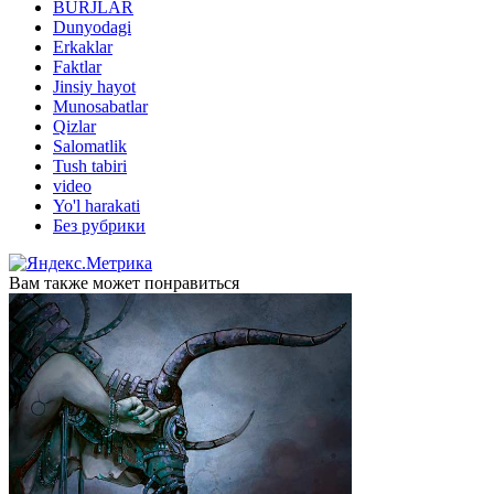
BURJLAR
Dunyodagi
Erkaklar
Faktlar
Jinsiy hayot
Munosabatlar
Qizlar
Salomatlik
Tush tabiri
video
Yo'l harakati
Без рубрики
Вам также может понравиться