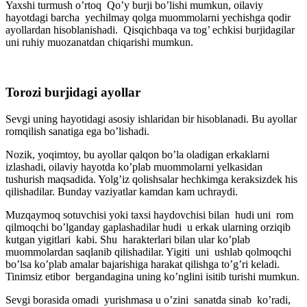
Yaxshi turmush o’rtoq Qo’y burji bo’lishi mumkun, oilaviy
hayotdagi barcha yechilmay qolga muommolarni yechishga qodir
ayollardan hisoblanishadi. Qisqichbaqa va tog’ echkisi burjidagilar
uni ruhiy muozanatdan chiqarishi mumkun.
Torozi burjidagi ayollar
Sevgi uning hayotidagi asosiy ishlaridan bir hisoblanadi. Bu ayollar
romqilish sanatiga ega bo’lishadi.
Nozik, yoqimtoy, bu ayollar qalqon bo’la oladigan erkaklarni
izlashadi, oilaviy hayotda ko’plab muommolarni yelkasidan
tushurish maqsadida. Yolg’iz qolishsalar hechkimga keraksizdek his
qilishadilar. Bunday vaziyatlar kamdan kam uchraydi.
Muzqaymoq sotuvchisi yoki taxsi haydovchisi bilan hudi uni rom
qilmoqchi bo’lganday gaplashadilar hudi u erkak ularning orziqib
kutgan yigitlari kabi. Shu harakterlari bilan ular ko’plab
muommolardan saqlanib qilishadilar. Yigiti uni ushlab qolmoqchi
bo’lsa ko’plab amalar bajarishiga harakat qilishga to’g’ri keladi.
Tinimsiz etibor bergandagina uning ko’nglini isitib turishi mumkun.
Sevgi borasida omadi yurishmasa u o’zini sanatda sinab ko’radi,