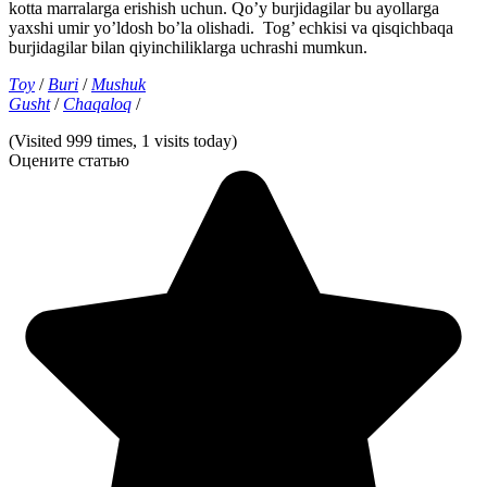
kotta marralarga erishish uchun. Qo’y burjidagilar bu ayollarga
yaxshi umir yo’ldosh bo’la olishadi. Tog’ echkisi va qisqichbaqa
burjidagilar bilan qiyinchiliklarga uchrashi mumkun.
Tοy
/
Buri
/
Mushuk
Gusht
/
Chaqalοq
/
(Visited 999 times, 1 visits today)
Оцените статью