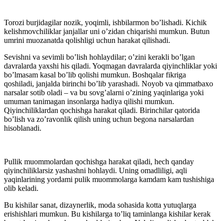
Torozi burjidagilar nozik, yoqimli, ishbilarmon bo’lishadi. Kichik
kelishmovchiliklar janjallar uni o’zidan chiqarishi
mumkun. Butun
umrini muozanatda qolishligi uchun harakat qilishadi.
Sevishni va sevimli bo’lish hohlaydilar; o’zini kerakli bo’lgan
davralarda yaxshi his qiladi. Yoqmagan davralarda qiyinchliklar yoki
bo’lmasam kasal bo’lib qolishi mumkun. Boshqalar fikriga
qoshiladi, janjalda birinchi bo’lib yarashadi. Noyob va qimmatbaxo
narsalar sotib oladi – va bu sovg’alarni o’zining yaqinlariga yoki
umuman tanimagan insonlarga hadiya qilishi mumkun.
Qiyinchiliklardan qochishga harakat qiladi. Birinchilar qatorida
bo’lish va zo’ravonlik qilish uning uchun begona narsalardan
hisoblanadi.
Pullik muommolardan qochishga harakat qiladi, hech qanday
qiyinchiliklarsiz yashashni hohlaydi. Uning omadliligi, aqli
yaqinlarining yordami pulik muommolarga kamdam kam tushishiga
olib keladi.
Bu kishilar sanat, dizaynerlik, moda sohasida kotta yutuqlarga
erishishlari mumkun. Bu kishilarga to’liq taminlanga kishilar kerak