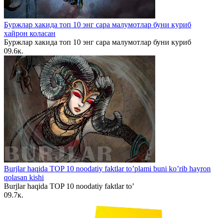
Буржлар хакида топ 10 энг сара малумотлар буни куриб
хайрон коласан
Буржлар хакида топ 10 энг сара малумотлар буни куриб
0
9.6к.
Burjlar haqida TOP 10 noodatiy faktlar to’plami buni ko’rib hayron
qolasan kishi
Burjlar haqida TOP 10 noodatiy faktlar to’
0
9.7к.