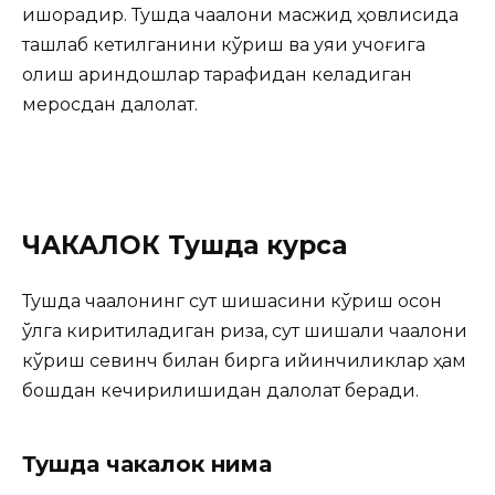
ишорадир. Тушда чақалоқни масжид ҳовлисида
ташлаб
кетилганини кўриш ва уяи қучоғига
олиш қариндошлар тарафидан келадиган
меросдан далолат.
ЧАКАЛОК Тушда курса
Тушда чақалоқнинг сут шишасини кўриш осон
қўлга киритиладиган ризққа, сут шишали чақалоқни
кўриш севинч билан бирга қийинчиликлар ҳам
бошдан кечирилишидан далолат беради.
Тушда чакалок нима