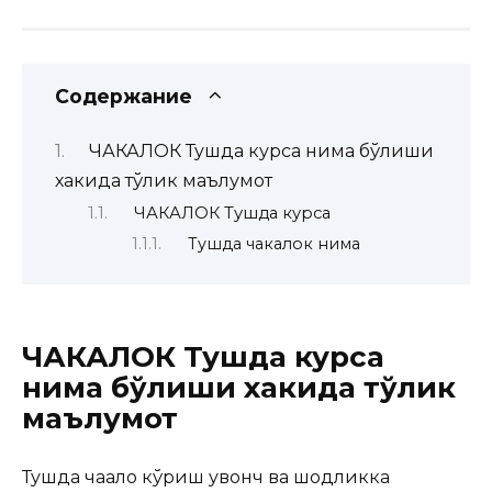
Содержание
ЧАКАЛОК Тушда курса нима бўлиши
хакида тўлик маълумот
ЧАКАЛОК Тушда курса
Тушда чакалок нима
ЧАКАЛОК Тушда курса
нима бўлиши хакида тўлик
маълумот
Тушда чақалоқ кўриш қувонч ва шодликка