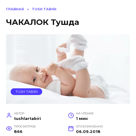
ГЛАВНАЯ
»
TUSH TABIRI
ЧАКАЛОК Тушда
TUSH TABIRI
АВТОР
НА ЧТЕНИЕ
tushlartabiri
1 мин
ПРОСМОТРОВ
ОПУБЛИКОВАНО
866
06.09.2018