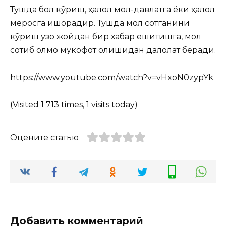
Тушда бол кўриш, ҳалол мол-давлатга ёки ҳалол
меросга ишорадир. Тушда мол сотганини
кўриш узоқ жойдан бир хабар ешитишга, мол
сотиб олмоқ мукофот олишидан далолат беради.
https://www.youtube.com/watch?v=vHxoN0zypYk
(Visited 1 713 times, 1 visits today)
Оцените статью
Добавить комментарий