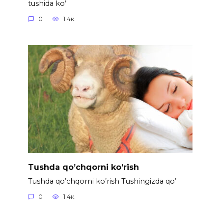
tushida ko’
0
1.4к.
Tushda qo’chqorni ko’rish
Tushda qo’chqorni ko’rish Tushingizda qo’
0
1.4к.