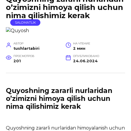
o’zimizni himoya qilish uchun
nima qilishimiz kerak
SALOMATLIK
АВТОР
НА ЧТЕНИЕ
tushlartabiri
2 мин
ПРОСМОТРОВ
ОПУБЛИКОВАНО
201
24.06.2024
Quyoshning zararli nurlaridan
o’zimizni himoya qilish uchun
nima qilishimiz kerak
Quyoshning zararli nurlaridan himoyalanish uchun