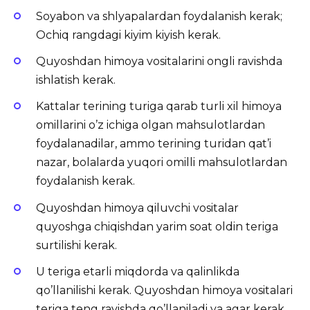
Soyabon va shlyapalardan foydalanish kerak;
Ochiq rangdagi kiyim kiyish kerak.
Quyoshdan himoya vositalarini ongli ravishda
ishlatish kerak.
Kattalar terining turiga qarab turli xil himoya
omillarini o’z ichiga olgan mahsulotlardan
foydalanadilar, ammo terining turidan qat’i
nazar, bolalarda yuqori omilli mahsulotlardan
foydalanish kerak.
Quyoshdan himoya qiluvchi vositalar
quyoshga chiqishdan yarim soat oldin teriga
surtilishi kerak.
U teriga etarli miqdorda va qalinlikda
qo’llanilishi kerak. Quyoshdan himoya vositalari
teriga teng ravishda qo’llaniladi va agar kerak