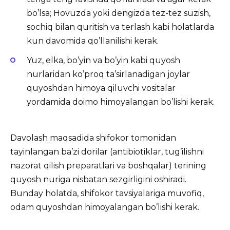
bo’lsa; Hovuzda yoki dengizda tez-tez suzish,
sochiq bilan quritish va terlash kabi holatlarda
kun davomida qo’llanilishi kerak.
Yuz, elka, bo’yin va bo’yin kabi quyosh
nurlaridan ko’proq ta’sirlanadigan joylar
quyoshdan himoya qiluvchi vositalar
yordamida doimo himoyalangan bo’lishi kerak.
Davolash maqsadida shifokor tomonidan
tayinlangan ba’zi dorilar (antibiotiklar, tug’ilishni
nazorat qilish preparatlari va boshqalar) terining
quyosh nuriga nisbatan sezgirligini oshiradi.
Bunday holatda, shifokor tavsiyalariga muvofiq,
odam quyoshdan himoyalangan bo’lishi kerak.