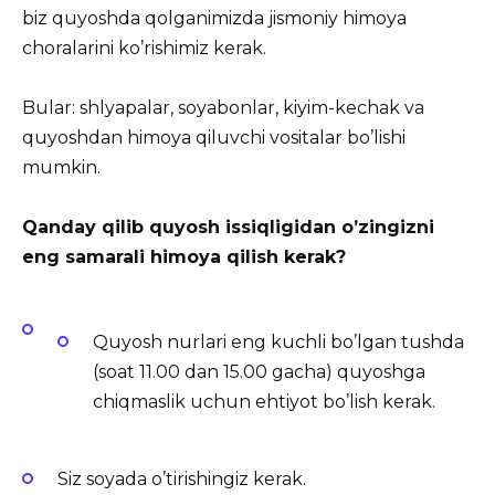
biz quyoshda qolganimizda jismoniy himoya
choralarini ko’rishimiz kerak.
Bular: shlyapalar, soyabonlar, kiyim-kechak va
quyoshdan himoya qiluvchi vositalar bo’lishi
mumkin.
Qanday qilib quyosh issiqligidan o’zingizni
eng samarali himoya qilish kerak?
Quyosh nurlari eng kuchli bo’lgan tushda
(soat 11.00 dan 15.00 gacha) quyoshga
chiqmaslik uchun ehtiyot bo’lish kerak.
Siz soyada o’tirishingiz kerak.