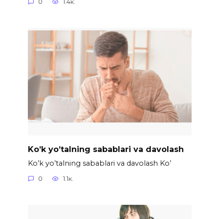
0
1.4к.
Ko’k yo’talning sabablari va davolash
Ko’k yo’talning sabablari va davolash Ko’
0
1.1к.