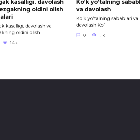
ak kasalligi, davolash
Ko’k yo’talning sababl
ezgakning oldini olish
va davolash
alari
Ko’k yo’talning sabablari va
davolash Ko’
k kasalligi, davolash va
kning oldini olish
0
1.1к.
1.4к.