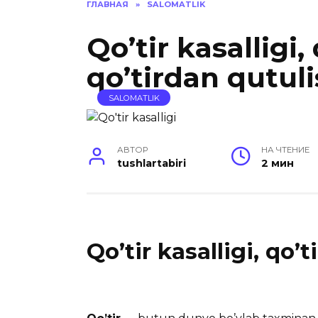
ГЛАВНАЯ
»
SALOMATLIK
Qo’tir kasalligi,
qo’tirdan qutulis
SALOMATLIK
АВТОР
НА ЧТЕНИЕ
tushlartabiri
2 мин
Qo’tir kasalligi, qo’t