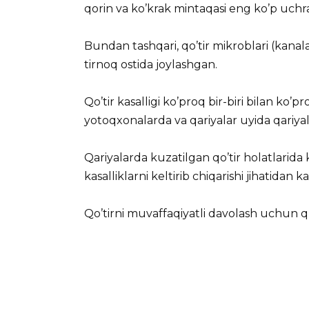
qorin va ko’krak mintaqasi eng ko’p uchra
Bundan tashqari, qo’tir mikroblari (kanala
tirnoq ostida joylashgan.
Qo’tir kasalligi ko’proq bir-biri bilan ko’
yotoqxonalarda va qariyalar uyida qariya
Qariyalarda kuzatilgan qo’tir holatlarida 
kasalliklarni keltirib chiqarishi jihatidan
Qo’tirni muvaffaqiyatli davolash uchun q