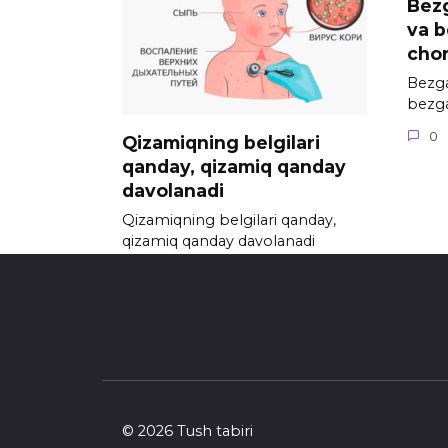
Bezg
va b
chor
Bezga
bezga
0
Qizamiqning belgilari
qanday, qizamiq qanday
davolanadi
Qizamiqning belgilari qanday,
qizamiq qanday davolanadi
Qizamiq ;
0
1.4к.
© 2026 Tush tabiri