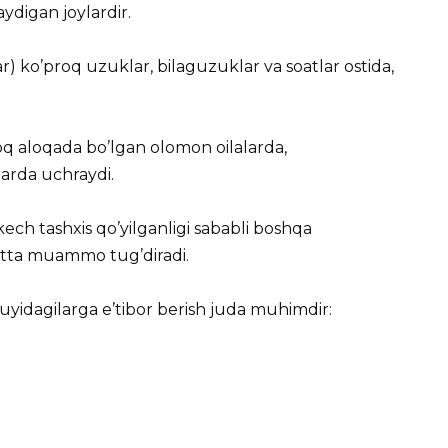
ydigan joylardir.
r) ko’proq uzuklar, bilaguzuklar va soatlar ostida,
proq aloqada bo’lgan olomon oilalarda,
larda uchraydi.
kech tashxis qo’yilganligi sababli boshqa
 katta muammo tug’diradi.
uyidagilarga e’tibor berish juda muhimdir: