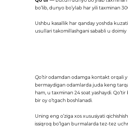
Qo’tir
— butun dunyo bo’ylab taxminan 25
bo’lib, dunyo bo’ylab har yili taxminan 300 
Ushbu kasallik har qanday yoshda kuzatil
usullari takomillashgani sababli u doimiy 
Qo’tir
odamdan odamga kontakt orqali yuqa
bermaydigan odamlarda juda keng tarqalg
ham, u taxminan 24 soat yashaydi. Qo’tir 
bir oy o’tgach boshlanadi.
Uning eng o’ziga xos xususiyati qichishish b
issiqroq bo’lgan burmalarda tez-tez uchray