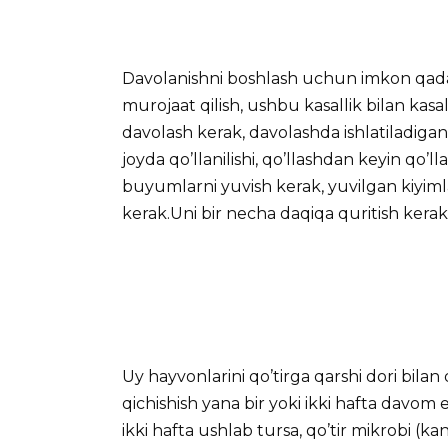
Davolanishni boshlash uchun imkon qadar
murojaat qilish, ushbu kasallik bilan ka
davolash kerak, davolashda ishlatiladig
joyda qo’llanilishi, qo’llashdan keyin qo’l
buyumlarni yuvish kerak, yuvilgan kiyim
kerak.Uni bir necha daqiqa quritish kerak
Uy hayvonlarini qo’tirga qarshi dori bila
qichishish yana bir yoki ikki hafta davom
ikki hafta ushlab tursa, qo’tir mikrobi (ka