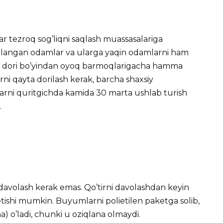
 tezroq sog’liqni saqlash muassasalariga
sallangan odamlar va ularga yaqin odamlarni ham
an dori bo’yindan oyoq barmoqlarigacha hamma
larni qayta dorilash kerak, barcha shaxsiy
larni quritgichda kamida 30 marta ushlab turish
.
n davolash kerak emas. Qo’tirni davolashdan keyin
 etishi mumkin. Buyumlarni polietilen paketga solib,
na) o’ladi, chunki u oziqlana olmaydi.