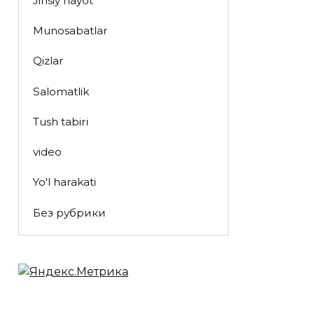
Jinsiy hayot
Munosabatlar
Qizlar
Salomatlik
Tush tabiri
video
Yo'l harakati
Без рубрики