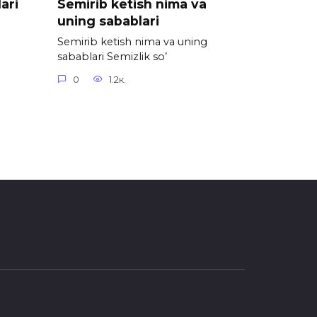
ari
Semirib ketish nima va
uning sabablari
Semirib ketish nima va uning
sabablari Semizlik so’
0
1.2к.