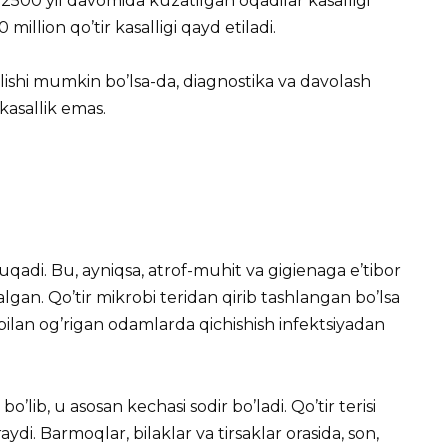
00 yil davomida kuzatilgan oqadilar kasalligi
million qo’tir kasalligi qayd etiladi.
ishi mumkin bo’lsa-da, diagnostika va davolash
kasallik emas.
di. Bu, ayniqsa, atrof-muhit va gigienaga e’tibor
an. Qo’tir mikrobi teridan qirib tashlangan bo’lsa
bilan og’rigan odamlarda qichishish infektsiyadan
o’lib, u asosan kechasi sodir bo’ladi. Qo’tir terisi
di. Barmoqlar, bilaklar va tirsaklar orasida, son,