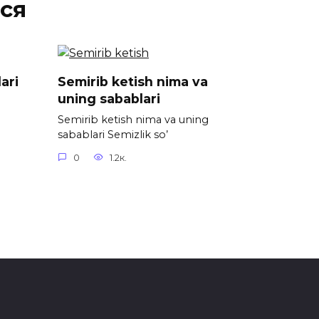
ся
ari
Semirib ketish nima va
uning sabablari
Semirib ketish nima va uning
sabablari Semizlik so’
0
1.2к.