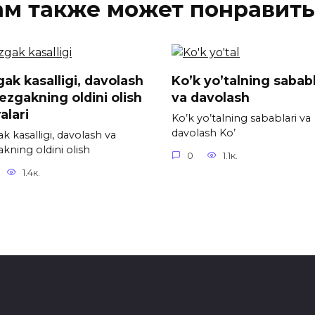
ам также может понравить
ak kasalligi, davolash
Ko’k yo’talning sababl
ezgakning oldini olish
va davolash
alari
Ko’k yo’talning sabablari va
davolash Ko’
k kasalligi, davolash va
kning oldini olish
0
1.1к.
1.4к.