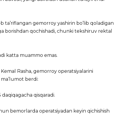
b ta’riflangan gemorroy yashirin bo’lib qoladigan
ga borishdan qochishadi, chunki tekshiruv rektal
k endi katta muammo emas.
 Kemal Rasha, gemorroy operatsiyalarini
a ma’lumot berdi:
 daqiqagacha qisqaradi.
hun bemorlarda operatsiyadan keyin qichishish