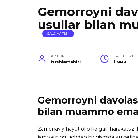
Gemorroyni dav
usullar bilan
SALOMATLIK
АВТОР
НА ЧТЕНИЕ
tushlartabiri
1 мин
Gemorroyni davolash
bilan muammo ema
Zamonaviy hayot olib kelgan harakatsizli
jamiyatning uchdan bir qismida kuzatilgan