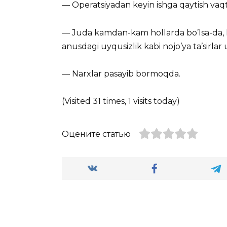
— Operatsiyadan keyin ishga qaytish vaqti
— Juda kamdan-kam hollarda bo’lsa-da, k
anusdagi uyqusizlik kabi nojo’ya ta’sirlar
— Narxlar pasayib bormoqda.
(Visited 31 times, 1 visits today)
Оцените статью