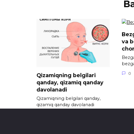
В
Bezg
va b
chor
Bezga
bezga
0
Qizamiqning belgilari
qanday, qizamiq qanday
davolanadi
Qizamiqning belgilari qanday,
qizamiq qanday davolanadi
Qizamiq ;
0
1.4к.