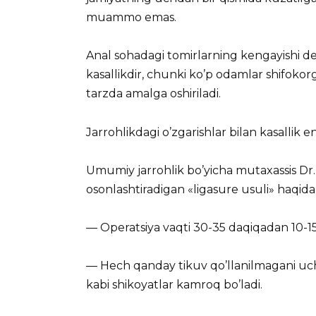
muammo emas.
Anal sohadagi tomirlarning kengayishi de
kasallikdir, chunki ko’p odamlar shifokor
tarzda amalga oshiriladi.
Jarrohlikdagi o’zgarishlar bilan kasalli
Umumiy jarrohlik bo’yicha mutaxassis Dr.
osonlashtiradigan «ligasure usuli» haqid
— Operatsiya vaqti 30-35 daqiqadan 10-15
— Hech qanday tikuv qo’llanilmagani uc
kabi shikoyatlar kamroq bo’ladi.