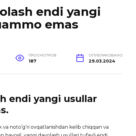
olash endi yangi
 muammo emas
ПРОСМОТРОВ
ОПУБЛИКОВАНО
187
29.03.2024
 endi yangi usullar
s.
k va noto’g’ri ovqatlanishdan kelib chiqqan va
 bavosil, yangi davolash usullari tufayli endi