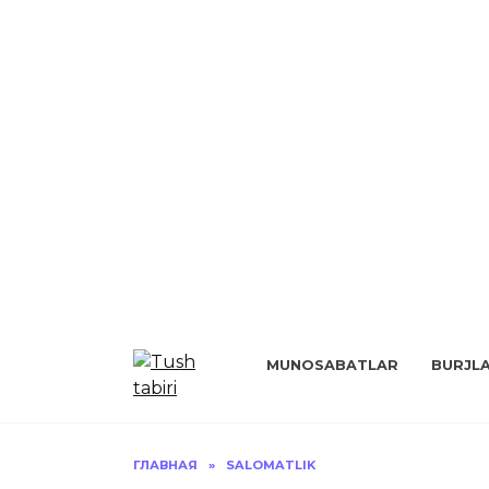
Перейти
к
MUNOSABATLAR
BURJL
содержанию
ГЛАВНАЯ
»
SALOMATLIK