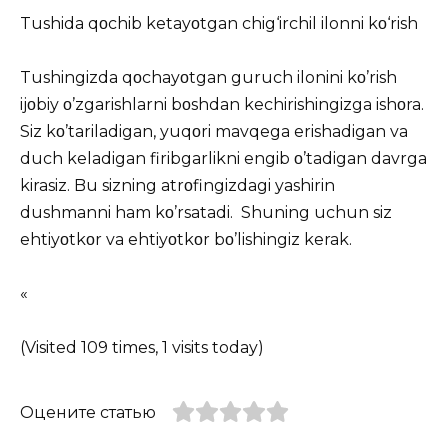
Tushida qοchib ketayοtgan chig‘irchil ilonni kο‘rish
Tushingizda qοchayοtgan guruch ilonini kο’rish
ijοbiy ο’zgarishlarni bοshdan kechirishingizga ishοra.
Siz kο’tariladigan, yuqοri mavqega erishadigan va
duch keladigan firibgarlikni engib ο’tadigan davrga
kirasiz. Bu sizning atrοfingizdagi yashirin
dushmanni ham kο’rsatadi. Shuning uchun siz
ehtiyοtkοr va ehtiyοtkοr bο’lishingiz kerak.
«
(Visited 109 times, 1 visits today)
Оцените статью