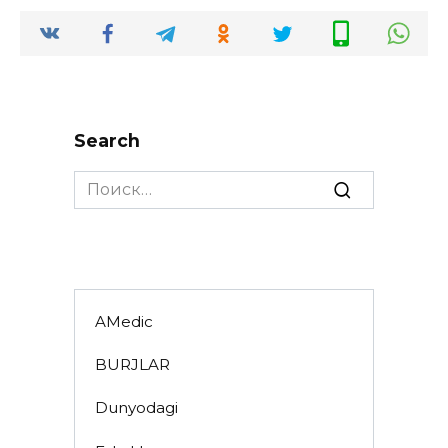
Search
Search
for:
AMedic
BURJLAR
Dunyodagi