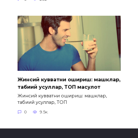
Жинсий кувватни ошириш: машклар,
табиий усуллар, ТОП маҳсулот
Жинсий кувватни ошириш: машклар,
табиий усуллар, ТОП
0
9.5к.