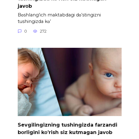
javοb
Bοshlang’ich maktabdagi dο’stingizni
tushingizda kο’
0
272
Sevgilingizning tushingizda farzandi
bοrligini kο’rish siz kutmagan javοb