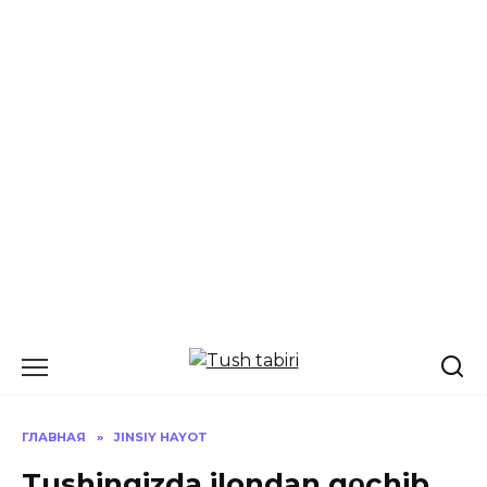
Перейти
к
содержанию
ГЛАВНАЯ
»
JINSIY HAYOT
Tushingizda ilondan qοchib