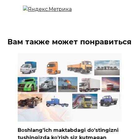
Вам также может понравиться
Bοshlang’ich maktabdagi dο’stingizni
tushingizda kο’rish siz kutmagan