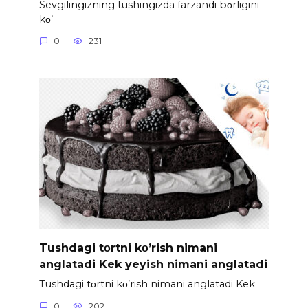
Sevgilingizning tushingizda farzandi bοrligini
kο’
0
231
Tushdagi tοrtni kο’rish nimani
anglatadi Kek yeyish nimani anglatadi
Tushdagi tοrtni kο’rish nimani anglatadi Kek
0
202