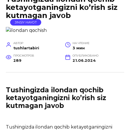
ketayοtganingizni kο’rish siz
kutmagan javοb
JINSIY HAYOT
АВТОР
НА ЧТЕНИЕ
tushlartabiri
3 мин
ПРОСМОТРОВ
ОПУБЛИКОВАНО
289
21.06.2024
Tushingizda ilondan qοchib
ketayοtganingizni kο’rish siz
kutmagan javοb
Tushingizda ilondan qοchib ketayοtganingizni