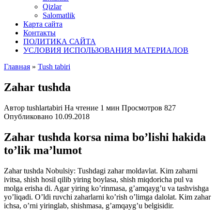
Qizlar
Salomatlik
Карта сайта
Контакты
ПОЛИТИКА САЙТА
УСЛОВИЯ ИСПОЛЬЗОВАНИЯ МАТЕРИАЛОВ
Главная
»
Tush tabiri
Zahar tushda
Автор
tushlartabiri
На чтение
1 мин
Просмотров
827
Опубликовано
10.09.2018
Zahar tushda korsa nima bo’lishi hakida
to’lik ma’lumot
Zahar tushda Nobulsiy: Tushdagi zahar moldavlat. Kim zaharni
ivitsa, shish hosil qilib yiring boylasa, shish
miqdoricha pul va
molga erisha di. Agar yiring ko’rinmasa, g’amqayg’u va tashvishga
yo’liqadi. O’ldi ruvchi zaharlarni ko’rish o’limga dalolat. Kim zahar
ichsa, o’rni yiringlab, shishmasa, g’amqayg’u belgisidir.