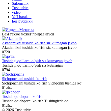
Salomatlik
Tush tabiri
video
Yo'l harakati
Без рубрики
Вам также может понравиться
Akademikni tushida ko’rish siz kutmagan javob
Akademikni tushida ko’rish siz kutmagan javob
0
720
Tushdagi qo’llarni o’pish siz kutmagan javob
Tushdagi qo’llarni o’pish siz kutmagan
0
794
Sichqonchani tushida ko’rish
Sichqonchani tushida ko’rish Sichqonni tushida ko’
0
1.4к.
Tushda qo’chqorni ko’rish
Tushda qo’chqorni ko’rish Tushingizda qo’
0
1.3к.
© 2026 Tush tabiri