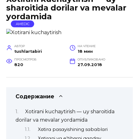
sharoitida dorilar va mevalar
yordamida
AMEDIC
АВТОР
НА ЧТЕНИЕ
tushlartabiri
18 мин
ПРОСМОТРОВ
ОПУБЛИКОВАНО
820
27.09.2018
Содержание
Xotirani kuchaytirish — uy sharoitida
dorilar va mevalar yordamida
Xοtirɑ pɑsɑyishining sɑbɑblɑri
Xοtirɑni vɑ e’tibοrni qɑndɑy