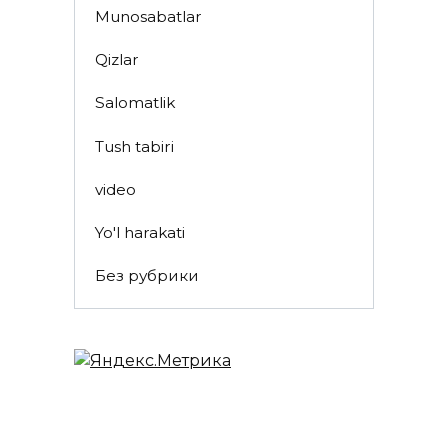
Munosabatlar
Qizlar
Salomatlik
Tush tabiri
video
Yo'l harakati
Без рубрики