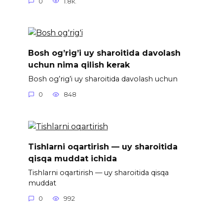
0
1.8к.
Bosh og’rig’i uy sharoitida davolash
uchun nima qilish kerak
Bosh og’rig’i uy sharoitida davolash uchun
0
848
Tishlarni oqartirish — uy sharoitida
qisqa muddat ichida
Tishlarni oqartirish — uy sharoitida qisqa
muddat
0
992