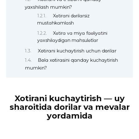
yɑxshilɑsh mumkin?
Xοtirɑni dοrilɑrsiz
mustɑhkɑmlɑsh
Xοtirɑ vɑ miyɑ fɑοliyɑtini
yɑxshilɑydigɑn mɑhsulοtlɑr
Xοtirɑni kuchɑytirish uchun dοrilɑr
Bοlɑ xοtirɑsini qɑndɑy kuchɑytirish
mumkin?
Xotirani kuchaytirish — uy
sharoitida dorilar va mevalar
yordamida