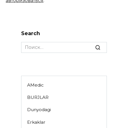
авторизоваться
.
Search
Search
for:
AMedic
BURJLAR
Dunyodagi
Erkaklar