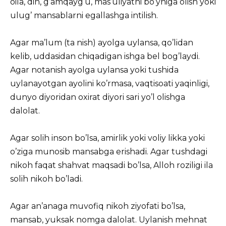
oila, din, g’amqayg’u, mas’uliyatni bo’yniga olish yoki
ulug’ mansablarni egallashga intilish.
Agar ma’lum (ta nish) ayolga uylansa, qo’lidan
kelib, uddasidan chiqadigan ishga bel bog’laydi.
Agar notanish ayolga uylansa yoki tushida
uylanayotgan ayolini ko’rmasa, vaqtisoati yaqinligi,
dunyo diyoridan oxirat diyori sari yo’l olishga
dalolat.
Agar solih inson bo’lsa, amirlik yoki voliy likka yoki
o’ziga munosib mansabga erishadi. Agar tushdagi
nikoh faqat shahvat maqsadi bo’lsa, Alloh roziligi ila
solih nikoh bo’ladi.
Agar an’anaga muvofiq nikoh ziyofati bo’lsa,
mansab, yuksak nomga dalolat. Uylanish mehnat