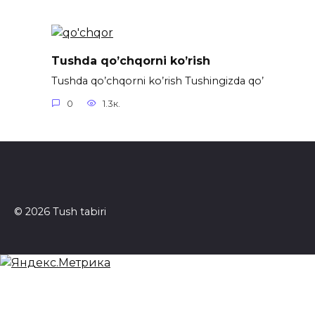
Tushda qo’chqorni ko’rish
Tushda qo’chqorni ko’rish Tushingizda qo’
0
1.3к.
© 2026 Tush tabiri