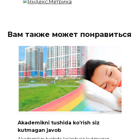
Вам также может понравиться
Akademikni tushida ko’rish siz
kutmagan javob
Akademikni tushida ko’rish siz kutmagan