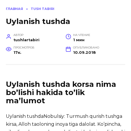
ГЛАВНАЯ
»
TUSH TABIRI
Uylanish tushda
АВТОР
НА ЧТЕНИЕ
tushlartabiri
1 мин
ПРОСМОТРОВ
ОПУБЛИКОВАНО
17к.
10.09.2018
Uylanish tushda korsa nima
bo’lishi hakida to’lik
ma’lumot
Uylanish tushdaNobulsiy: Turmush qurish tushga
kirsa, Alloh taoloning inoya tiga dalolat.
Ko’pincha,