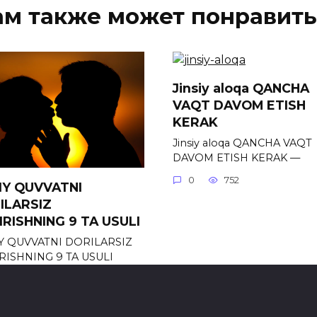
ам также может понравить
Jinsiy aloqa QANCHA
VAQT DAVOM ETISH
KERAK
Jinsiy aloqa QANCHA VAQT
DAVOM ETISH KERAK —
0
752
SIY QUVVATNI
ILARSIZ
IRISHNING 9 TA USULI
IY QUVVATNI DORILARSIZ
RISHNING 9 TA USULI
548