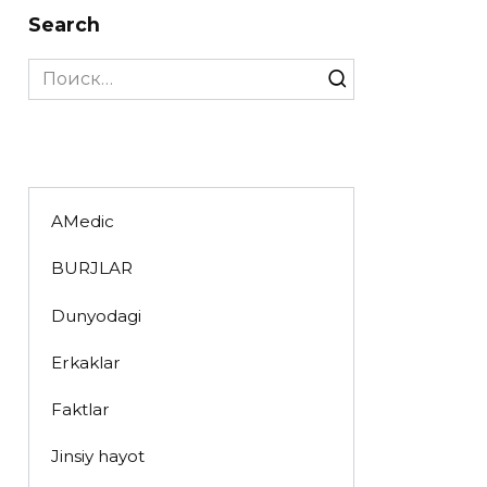
Search
Search
for:
AMedic
BURJLAR
Dunyodagi
Erkaklar
Faktlar
Jinsiy hayot