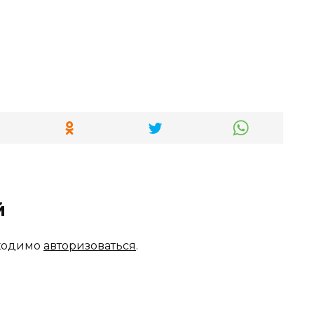
й
бходимо
авторизоваться
.