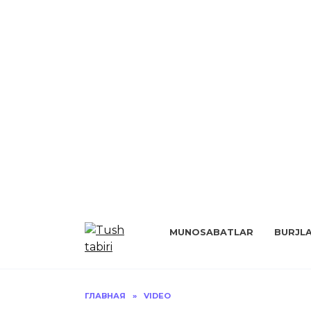
Перейти
к
MUNOSABATLAR
BURJL
содержанию
ГЛАВНАЯ
»
VIDEO