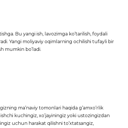
shga. Bu yangi ish, lavozimga ko’tarilish, foydali
adi. Yangi moliyaviy oqimlarning ochilishi tufayli bir
sh mumkin bo’ladi.
ngizning ma’naviy tomonlari haqida g’amxo’rlik
 ishchi kuchingiz, xo’jayiningiz yoki ustozingizdan
ingiz uchun harakat qilishni to’xtatsangiz,