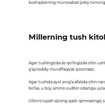
boshqalarning munosabati ijobiy tomonga
Millerning tush kitob
Agar tushingizda siz qo’lingizda oltin ush
g’ayrioddiy muvaffaqiyat qozonasiz.
Agar tushida ayol sovg’a sifatida oltin na
bo’lsa, u boy, ammo xudbin odamga uyla
Oltinni topish sizning qadr-qimmatingiz sh