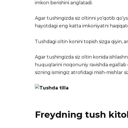
imkon berishini anglatadi.
Agar tushingizda siz oltinni yo’qotib qo’y
hayotdagi eng katta imkoniyatni haqiqatd
Tushdagi oltin konini topish sizga qiyin, am
Agar tushingizda siz oltin konida ishlashn
huquqlarini noqonuniy ravishda egallab ol
sizning ismingiz atrofidagi mish-mishlar s
Freydning tush kitob