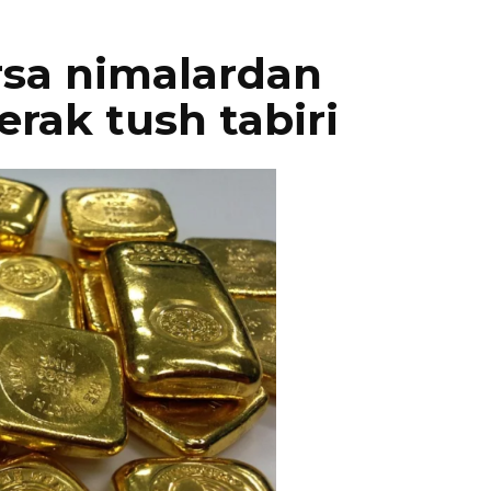
’rsa nimalardan
kerak tush tabiri