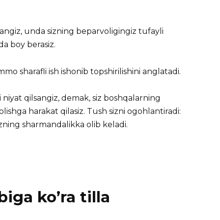
sangiz, unda sizning beparvoligingiz tufayli
a boy berasiz.
mo sharafli ish ishonib topshirilishini anglatadi.
i niyat qilsangiz, demak, siz boshqalarning
ishga harakat qilasiz. Tush sizni ogohlantiradi:
izning sharmandalikka olib keladi.
iga ko’ra tilla