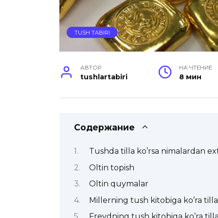
TUSH TABIRI
АВТОР
НА ЧТЕНИЕ
tushlartabiri
8 мин
Содержание
Tushda tilla ko’rsa nimalardan ext
Oltin topish
Oltin quymalar
Millerning tush kitobiga ko’ra tilla
Freydning tush kitobiga ko’ra till