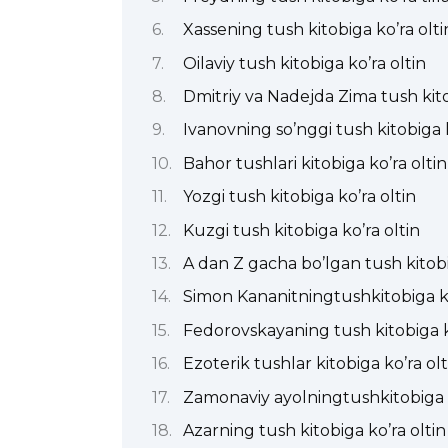
Xassening tush kitobiga ko’ra olti
Oilaviy tush kitobiga ko’ra oltin
Dmitriy va Nadejda Zima tush kitob
Ivanovning so’nggi tush kitobiga k
Bahor tushlari kitobiga ko’ra oltin
Yozgi tush kitobiga ko’ra oltin
Kuzgi tush kitobiga ko’ra oltin
A dan Z gacha bo’lgan tush kitobi
Simon Kananitningtushkitobiga ko
Fedorovskayaning tush kitobiga k
Ezoterik tushlar kitobiga ko’ra olt
Zamonaviy ayolningtushkitobiga k
Azarning tush kitobiga ko’ra oltin