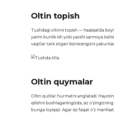
Oltin topish
Tushdagi oltinni topish — haqiqatda boyiti
yarim kunlik ish yoki yaxshi sarmoya keltir
vaqtlar tark etgan biznesingizni yakunla
Oltin quymalar
Oltin qutilar hurmatni anglatadi. Hayoti
qilishni boshlaganingizda, siz o’zingizning
bunga loyiqsiz. Agar siz faqat o’z manfaat