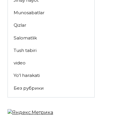
Jinsiy hayot
Munosabatlar
Qizlar
Salomatlik
Tush tabiri
video
Yo'l harakati
Без рубрики