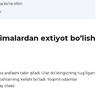
 ko’ra oltin
n
nimalardan extiyot bo’lish
arafasini tabir qiladi.
Ular do’stingizning tug’ilgan
doshlarning kelishi bo’ladi. Yoqimli odamlar
y olasiz.