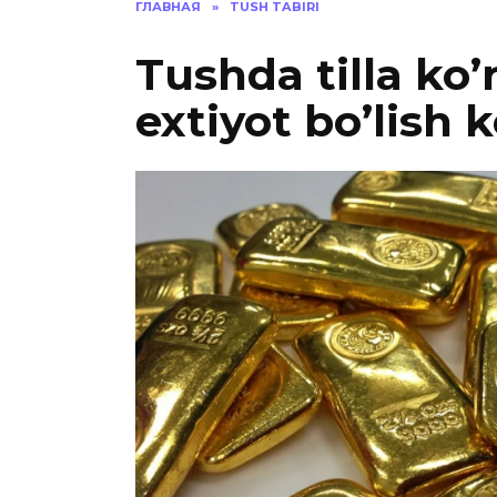
ГЛАВНАЯ
»
TUSH TABIRI
Tushda tilla ko
extiyot bo’lish 