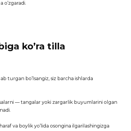
 o’zgaradi.
iga ko’ra tilla
lab turgan bo’lsangiz, siz barcha ishlarda
rsalarni — tangalar yoki zargarlik buyumlarini olgan
nadi.
araf va boylik yo’lida osongina ilgarilashingizga