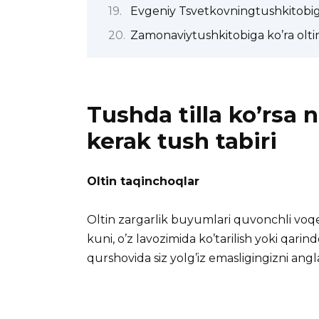
Evgeniy Tsvetkovningtushkitobiga
Zamonaviytushkitobiga ko’ra olti
Tushda tilla ko’rsa 
kerak tush tabiri
Oltin taqinchoqlar
Oltin zargarlik buyumlari quvonchli voqea 
kuni, o’z lavozimida ko’tarilish yoki qarin
qurshovida siz yolg’iz emasligingizni angla