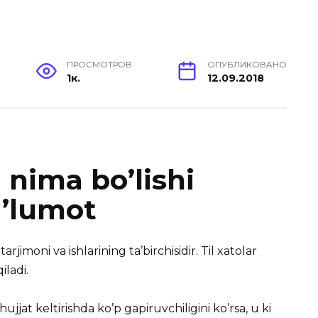
ПРОСМОТРОВ
ОПУБЛИКОВАНО
1к.
12.09.2018
 nima bo’lishi
a’lumot
rjimoni va ishlarining ta’birchisidir. Til xatolar
iladi.
hujjat keltirishda ko’p gapiruvchiligini ko’rsa, u ki