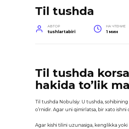
Til tushda
АВТОР
НА ЧТЕНИЕ
tushlartabiri
1 мин
Til tushda korsa
hakida to’lik m
Til tushda Nobulsiy: U tushda, sohibining ta
o’rnidir. Agar uni
qimirlatsa, bir xato ishni q
Agar kishi tilini uzunasiga, kenglikka yoki 