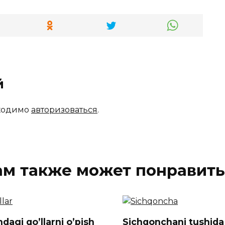
й
бходимо
авторизоваться
.
ам также может понравить
dagi qo’llarni o’pish
Sichqonchani tushida