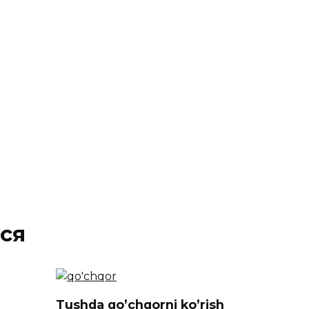
ся
Tushda qo’chqorni ko’rish