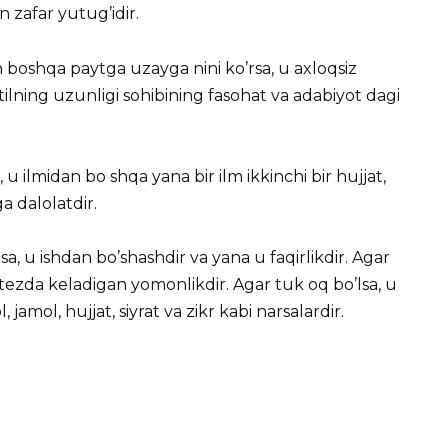
 zafar yutug’idir.
n boshqa paytga uzayga nini ko’rsa, u axloqsiz
 tilning uzunligi sohibining fasohat va adabiyot dagi
sa, u ilmidan bo shqa yana bir ilm ikkinchi bir hujjat,
a dalolatdir.
sa, u ishdan bo’shashdir va yana u faqirlikdir. Agar
 u tezda keladigan yomonlikdir. Agar tuk oq bo’lsa, u
jamol, hujjat, siyrat va zikr kabi narsalardir.