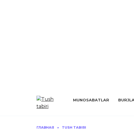
Перейти
к
MUNOSABATLAR
BURJL
содержанию
ГЛАВНАЯ
»
TUSH TABIRI