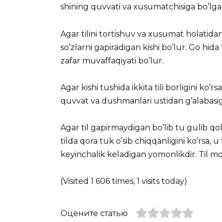
shining quvvati va xusumatchisiga bo’lgan
Agar tilini tortishuv va xusumat holatida
so’zlarni gapiradigan kishi bo’lur. Go hida
zafar muvaffaqiyati bo’lur.
Agar kishi tushida ikkita tili borligini ko’r
quvvat va dushmanlari ustidan g’alabasig
Agar til gapirmaydigan bo’lib tu gulib qol
tilda qora tuk o’sib chiqqanligini ko’rsa,
keyinchalik keladigan yomonlikdir. Til mol, 
(Visited 1 606 times, 1 visits today)
Оцените статью