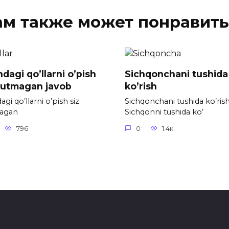
ам также может понравить
dagi qo’llarni o’pish
Sichqonchani tushida
kutmagan javob
ko’rish
gi qo’llarni o’pish siz
Sichqonchani tushida ko’ris
agan
Sichqonni tushida ko’
796
0
1.4к.