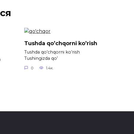
ся
Tushda qo’chqorni ko’rish
Tushda qo’chqorni ko’rish
Tushingizda qo’
h
0
1.4к.