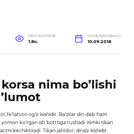
ПРОСМОТРОВ
ОПУБЛИКОВАНО
1.8к.
10.09.2018
korsa nima bo’lishi
a’lumot
 fe’latvori og’ir kishidir. Ba’zilar din deb ham
’zi yomon ko’rgan ish botttiga tushadi. Kimki tikan
zni kechiktiradi. Tikan jahldor, dinsiz kishidir.