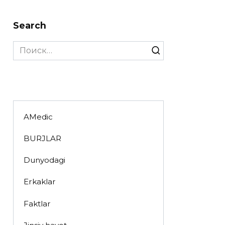
Search
Search
for:
AMedic
BURJLAR
Dunyodagi
Erkaklar
Faktlar