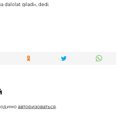
a dalolat qiladi», dedi.
й
бходимо
авторизоваться
.