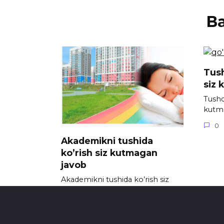
В
Tush
siz 
Tushda
kutm
0
Akademikni tushida
ko’rish siz kutmagan
javob
Akademikni tushida ko’rish siz
kutmagan javob
0
721