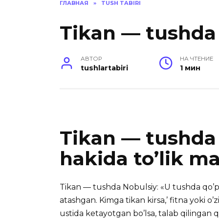
ГЛАВНАЯ
»
TUSH TABIRI
Tikan — tushda
АВТОР
НА ЧТЕНИЕ
tushlartabiri
1 мин
Tikan — tushda 
hakida to’lik m
Tikan — tushda Nobulsiy: «U tushda qo’pol,
atashgan.
Kimga tikan kirsa,’ fitna yoki o
ustida ketayotgan bo’lsa, talab qilingan qar