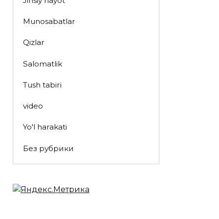
Jinsiy hayot
Munosabatlar
Qizlar
Salomatlik
Tush tabiri
video
Yo'l harakati
Без рубрики