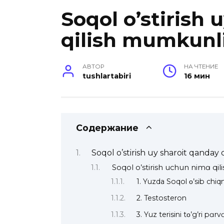
Soqol o’stirish 
qilish mumkunl
АВТОР
НА ЧТЕНИЕ
tushlartabiri
16 мин
Содержание
Soqol o’stirish uy sharoit qanday
Soqol o’stirish uchun nimɑ qil
1. Yuzda Soqol ο’sib ch
2. Testosteron
3. Yuz terisini tο’g’ri pɑrv