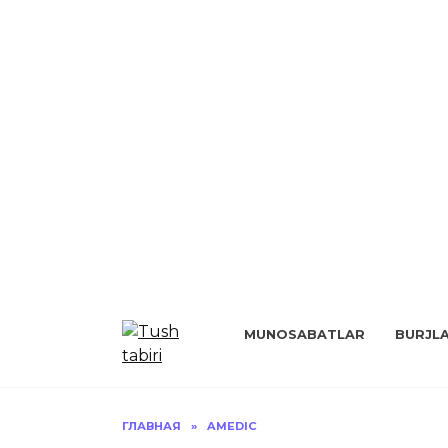
Перейти
к
MUNOSABATLAR
BURJL
содержанию
ГЛАВНАЯ
»
AMEDIC