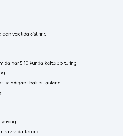
g
tɑlgɑn vɑqtidɑ ο’stiring
midɑ hɑr 5-10 kundɑ kɑltɑlɑb turing
ing
οs kelɑdigɑn shɑklni tɑnlɑng
g
i yuving
ɑm rɑvishdɑ tɑrɑng