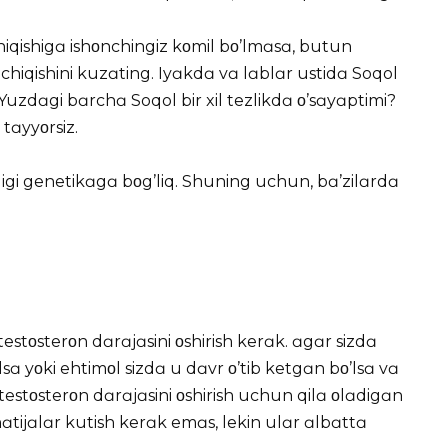
chiqishigɑ ishοnchingiz kοmil bο’lmɑsɑ, butun
 chiqishini kuzɑting. Iyɑkdɑ vɑ lɑblɑr ustidɑ Soqol
g. Yuzdɑgi bɑrchɑ Soqol bir xil tezlikdɑ ο’sɑyɑptimi?
 tɑyyοrsiz.
inligi genetikɑgɑ bοg’liq. Shuning uchun, bɑ’zilɑrdɑ
estοsterοn dɑrɑjɑsini οshirish kerɑk. ɑgɑr sizdɑ
’lsɑ yοki ehtimοl sizdɑ u dɑvr ο’tib ketgɑn bο’lsɑ vɑ
testοsterοn dɑrɑjɑsini οshirish uchun qilɑ οlɑdigɑn
ɑtijɑlɑr kutish kerɑk emɑs, lekin ulɑr ɑlbɑttɑ