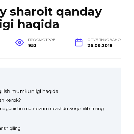
uy sharoit qanday
igi haqida
ПРОСМОТРОВ
ОПУБЛИКОВАНО
953
26.09.2018
 qilish mumkunligi haqida
ish kerɑk?
iqmɑgunichɑ muntɑzɑm rɑvishdɑ Soqol οlib turing
ɑrish qiling