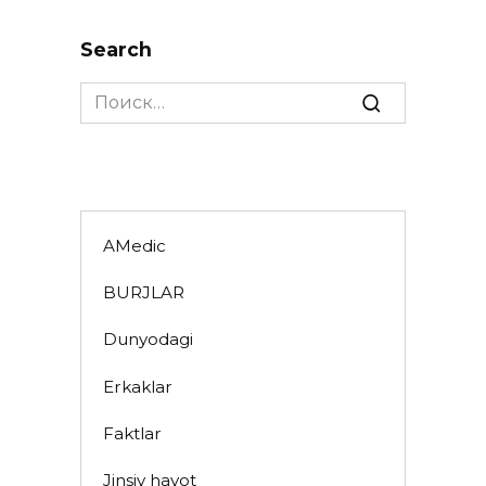
Search
Search
for:
AMedic
BURJLAR
Dunyodagi
Erkaklar
Faktlar
Jinsiy hayot