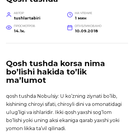
АВТОР
НА ЧТЕНИЕ
tushlartabiri
1 мин
ПРОСМОТРОВ
ОПУБЛИКОВАНО
14.1к.
10.09.2018
Qosh tushda korsa nima
bo’lishi hakida to’lik
ma’lumot
qosh tushda Nobulsiy: U ko’zning ziynati bo’lib,
kishining chiroyi sifati, chiroyli dini va omonatidagi
ulug’ligi va
ishlaridir. Ikki qosh yaxshi sog’lom
bo’lishi yoki uning aksi ekaniga qarab yaxshi yoki
yomon likka ta’vil qilinadi.