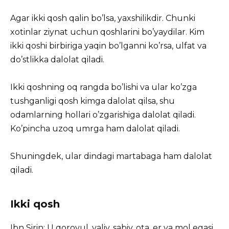
Agar ikki qosh qalin bo’lsa, yaxshilikdir. Chunki
xotinlar ziynat uchun qoshlarini bo’yaydilar. Kim
ikki qoshi birbiriga yaqin bo’lganni ko’rsa, ulfat va
do’stlikka dalolat qiladi.
Ikki qoshning oq rangda bo’lishi va ular ko’zga
tushganligi qosh kimga dalolat qilsa, shu
odamlarning hollari o’zgarishiga dalolat qiladi.
Ko’pincha uzoq umrga ham dalolat qiladi.
Shuningdek, ular dindagi martabaga ham dalolat
qiladi.
Ikki qosh
Ibn Sirin: U qorovul, valiy, sabiy, ota, er va mol egasi