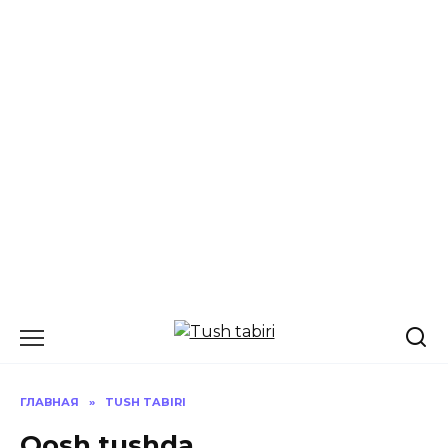
Перейти
к
содержанию
ГЛАВНАЯ
»
TUSH TABIRI
Qosh tushda