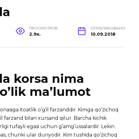
da
ПРОСМОТРОВ
ОПУБЛИКОВАНО
2.9к.
10.09.2018
da korsa nima
to’lik ma’lumot
asiga itoatlik o’g’il farzanddir. Kimga qo’zichoq
g’il farzand bilan xursand qilur. Barcha kichik
rligi tufayli egasi uchun g’amg’ussalardir. Lekin
as, chunki ular dunyodir. Kim tushida qo’zichoq