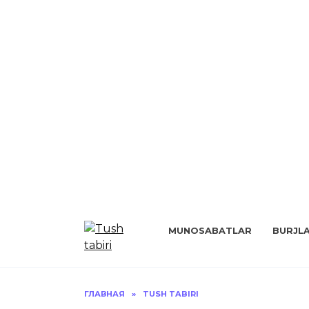
Перейти
к
MUNOSABATLAR
BURJL
содержанию
ГЛАВНАЯ
»
TUSH TABIRI