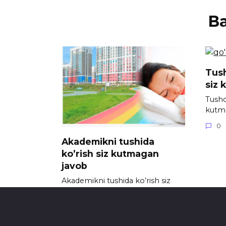
В
Tush
siz 
Tushda
kutm
0
Akademikni tushida
ko’rish siz kutmagan
javob
Akademikni tushida ko’rish siz
kutmagan javob
0
719