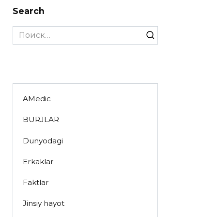
Search
Search
for:
AMedic
BURJLAR
Dunyodagi
Erkaklar
Faktlar
Jinsiy hayot