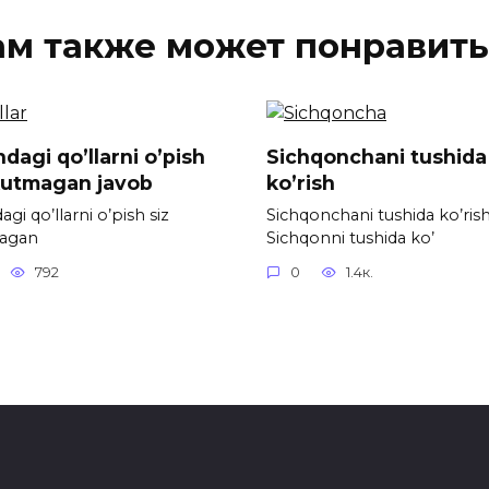
ам также может понравить
dagi qo’llarni o’pish
Sichqonchani tushida
kutmagan javob
ko’rish
gi qo’llarni o’pish siz
Sichqonchani tushida ko’ris
agan
Sichqonni tushida ko’
792
0
1.4к.