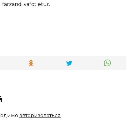
g farzandi vafot etur.
й
бходимо
авторизоваться
.