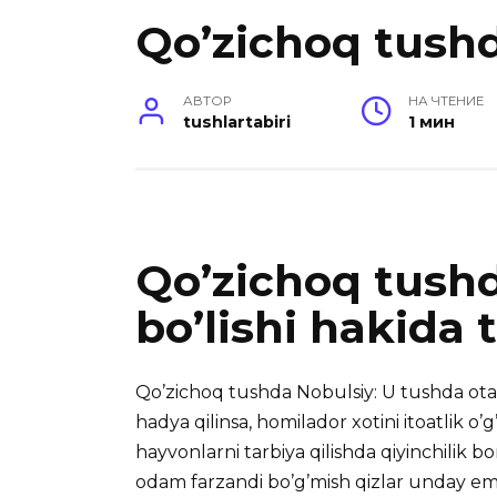
Qo’zichoq tush
АВТОР
НА ЧТЕНИЕ
tushlartabiri
1 мин
Qo’zichoq tush
bo’lishi hakida 
Qo’zichoq tushda Nobulsiy: U tushda otaon
hadya qilinsa, homilador
xotini itoatlik o’
hayvonlarni tarbiya qilishda qiyinchilik bo
odam farzandi bo’g’mish qizlar unday em