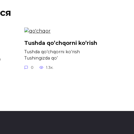
ся
Tushda qo’chqorni ko’rish
Tushda qo’chqorni ko’rish
Tushingizda qo’
h
0
1.3к.