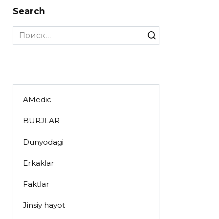
Search
Search
for:
AMedic
BURJLAR
Dunyodagi
Erkaklar
Faktlar
Jinsiy hayot