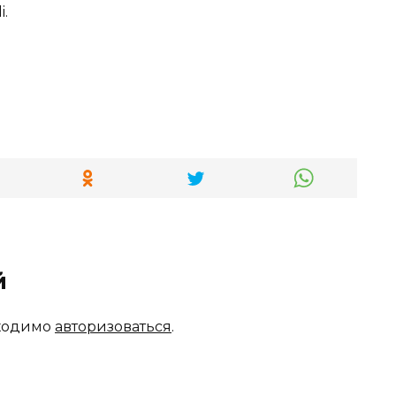
i.
й
бходимо
авторизоваться
.