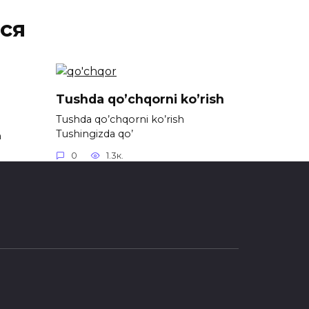
ся
Tushda qo’chqorni ko’rish
Tushda qo’chqorni ko’rish
Tushingizda qo’
h
0
1.3к.