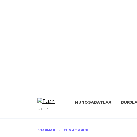
Перейти
к
MUNOSABATLAR
BURJL
содержанию
ГЛАВНАЯ
»
TUSH TABIRI