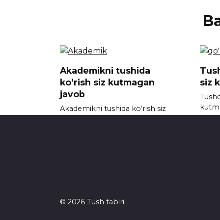
В
Akademikni tushida
Tush
ko’rish siz kutmagan
siz 
javob
Tushda
kutm
Akademikni tushida ko’rish siz
kutmagan javob
0
0
720
© 2026 Tush tabiri