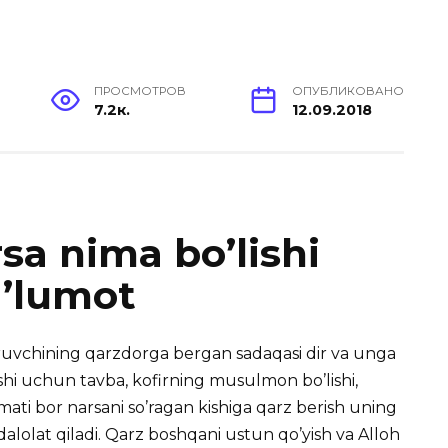
ПРОСМОТРОВ
ОПУБЛИКОВАНО
7.2к.
12.09.2018
sa nima bo’lishi
a’lumot
ruvchining qarzdorga bergan sadaqasi dir va unga
hi uchun tavba, kofirning musulmon bo’lishi,
iymati bor narsani so’ragan kishiga qarz berish uning
lolat qiladi. Qarz boshqani ustun qo’yish va Alloh