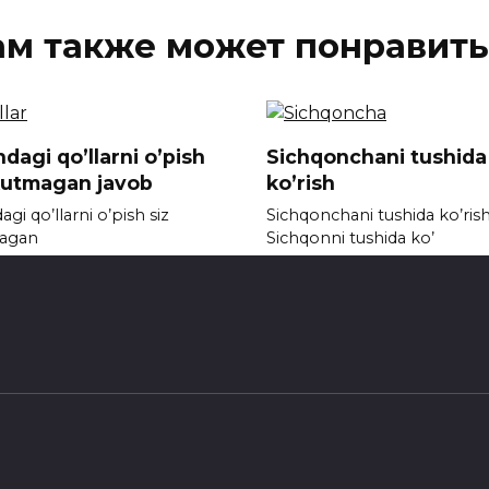
ам также может понравить
dagi qo’llarni o’pish
Sichqonchani tushida
kutmagan javob
ko’rish
gi qo’llarni o’pish siz
Sichqonchani tushida ko’ris
agan
Sichqonni tushida ko’
792
0
1.4к.