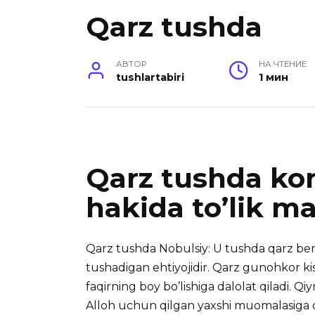
Qarz tushda
АВТОР
НА ЧТЕНИЕ
tushlartabiri
1 мин
Qarz tushda kor
hakida to’lik m
Qarz tushda Nobulsiy: U tushda qarz be
tushadigan ehtiyojidir.
Qarz gunohkor kis
faqirning boy bo’lishiga dalolat qiladi. Q
Alloh uchun qilgan yaxshi muomalasiga da