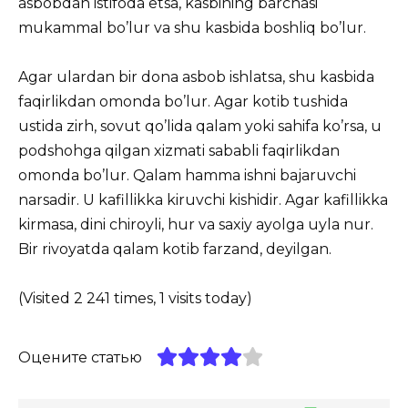
asbobdan
istifoda etsa, kasbining barchasi
mukammal bo’lur va shu kasbida boshliq bo’lur.
Agar ulardan bir dona asbob ishlatsa, shu kasbida
faqirlikdan omonda bo’lur. Agar kotib tushida
ustida zirh, sovut qo’lida qalam yoki sahifa ko’rsa, u
podshohga qilgan xizmati sababli faqirlikdan
omonda bo’lur. Qalam hamma ishni bajaruvchi
narsadir. U kafillikka kiruvchi kishidir. Agar kafillikka
kirmasa, dini chiroyli, hur va saxiy ayolga uyla nur.
Bir rivoyatda qalam kotib farzand, deyilgan.
(Visited 2 241 times, 1 visits today)
Оцените статью