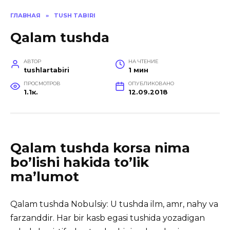
ГЛАВНАЯ
»
TUSH TABIRI
Qalam tushda
АВТОР
НА ЧТЕНИЕ
tushlartabiri
1 мин
ПРОСМОТРОВ
ОПУБЛИКОВАНО
1.1к.
12.09.2018
Qalam tushda korsa nima
bo’lishi hakida to’lik
ma’lumot
Qalam tushda Nobulsiy: U tushda ilm, amr, nahy va
farzanddir. Har bir kasb egasi tushida yozadigan