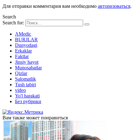
Для отправки комментария вам необходимо
авторизоваться
.
Search
Search for:
AMedic
BURJLAR
Dunyodagi
Erkaklar
Faktlar
Jinsiy hayot
Munosabatlar
Qizlar
Salomatlik
Tush tabiri
video
Yo'l harakati
Без рубрики
Вам также может понравиться