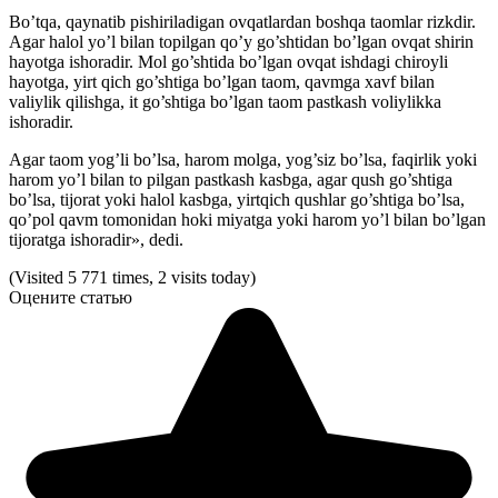
Bo’tqa, qaynatib pishiriladigan ovqatlardan boshqa taomlar rizkdir.
Agar halol yo’l bilan topilgan qo’y go’shtidan bo’lgan ovqat shirin
hayotga ishoradir. Mol go’shtida bo’lgan ovqat ishdagi chiroyli
hayotga, yirt qich go’shtiga bo’lgan taom, qavmga xavf bilan
valiylik qilishga, it go’shtiga bo’lgan taom pastkash voliylikka
ishoradir.
Agar taom yog’li bo’lsa, harom molga, yog’siz bo’lsa, faqirlik yoki
harom yo’l bilan to pilgan pastkash kasbga, agar qush go’shtiga
bo’lsa, tijorat yoki halol kasbga, yirtqich qushlar go’shtiga bo’lsa,
qo’pol qavm tomonidan hoki miyatga yoki harom yo’l bilan bo’lgan
tijoratga ishoradir», dedi.
(Visited 5 771 times, 2 visits today)
Оцените статью