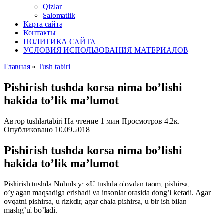
Qizlar
Salomatlik
Карта сайта
Контакты
ПОЛИТИКА САЙТА
УСЛОВИЯ ИСПОЛЬЗОВАНИЯ МАТЕРИАЛОВ
Главная
»
Tush tabiri
Pishirish tushda korsa nima bo’lishi
hakida to’lik ma’lumot
Автор
tushlartabiri
На чтение
1 мин
Просмотров
4.2к.
Опубликовано
10.09.2018
Pishirish tushda korsa nima bo’lishi
hakida to’lik ma’lumot
Pishirish tushda Nobulsiy: «U tushda olovdan taom, pishirsa,
o’ylagan maqsadiga erishadi va insonlar orasida dong’i
ketadi. Agar
ovqatni pishirsa, u rizkdir, agar chala pishirsa, u bir ish bilan
mashg’ul bo’ladi.