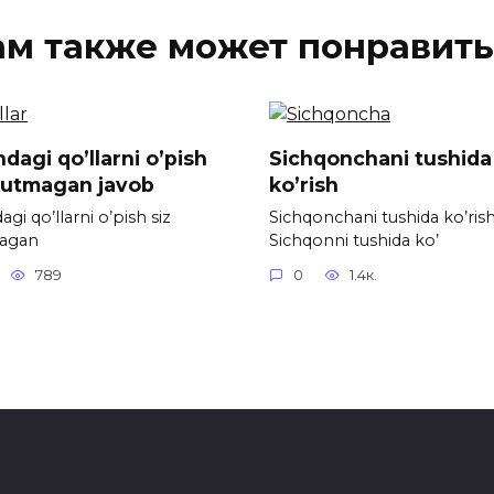
ам также может понравить
dagi qo’llarni o’pish
Sichqonchani tushida
kutmagan javob
ko’rish
gi qo’llarni o’pish siz
Sichqonchani tushida ko’ris
agan
Sichqonni tushida ko’
789
0
1.4к.