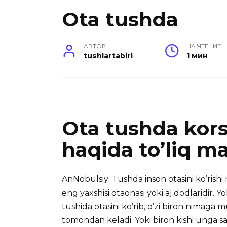
Ota tushda
АВТОР
НА ЧТЕНИЕ
tushlartabiri
1 мин
Ota tushda kors
haqida to’liq m
AnNobulsiy: Tushda inson otasini ko’rishi
eng yaxshisi otaonasi
yoki aj dodlaridir. Yo
tushida otasini ko’rib, o’zi biron nimaga 
tomondan keladi. Yoki biron kishi unga sa