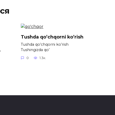
ся
Tushda qo’chqorni ko’rish
Tushda qo’chqorni ko’rish
Tushingizda qo’
h
0
1.3к.