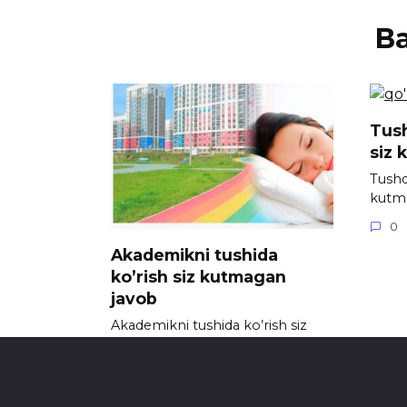
В
Tush
siz 
Tushda
kutm
0
Akademikni tushida
ko’rish siz kutmagan
javob
Akademikni tushida ko’rish siz
kutmagan javob
0
712