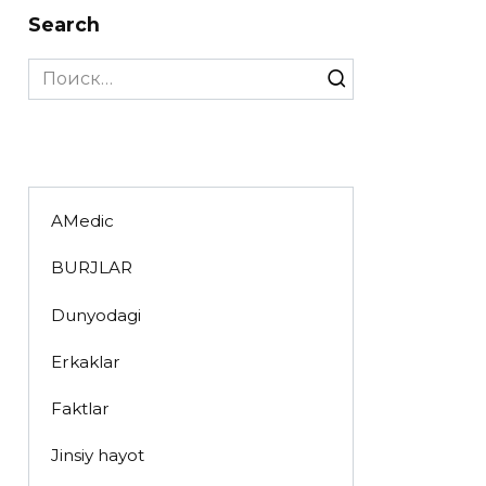
Search
Search
for:
AMedic
BURJLAR
Dunyodagi
Erkaklar
Faktlar
Jinsiy hayot