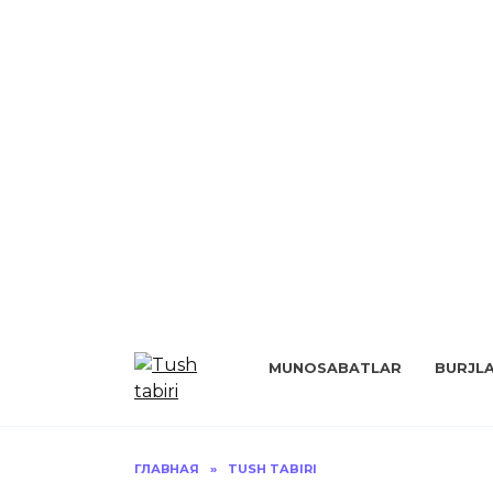
Перейти
к
MUNOSABATLAR
BURJL
содержанию
ГЛАВНАЯ
»
TUSH TABIRI