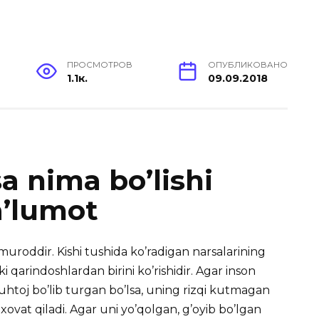
ПРОСМОТРОВ
ОПУБЛИКОВАНО
1.1к.
09.09.2018
a nima bo’lishi
a’lumot
 muroddir. Kishi tushida ko’radigan narsalarining
ki qarindoshlardan birini ko’rishidir. Agar inson
muhtoj bo’lib turgan bo’lsa, uning rizqi kutmagan
xovat qiladi. Agar uni yo’qolgan, g’oyib bo’lgan