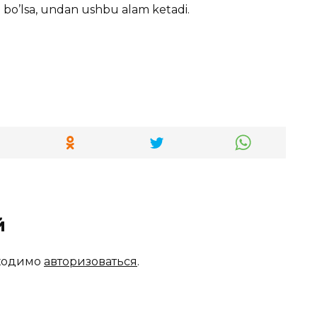
am bo’lsa, undan ushbu alam ketadi.
й
бходимо
авторизоваться
.