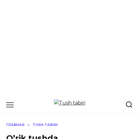
Перейти
к
содержанию
ГЛАВНАЯ
»
TUSH TABIRI
O’rik tushda