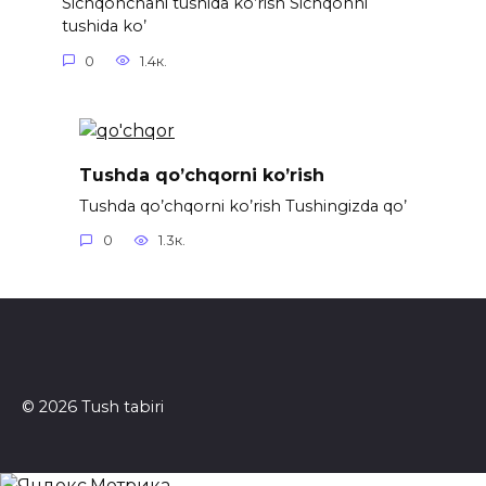
Sichqonchani tushida ko’rish Sichqonni
tushida ko’
0
1.4к.
Tushda qo’chqorni ko’rish
Tushda qo’chqorni ko’rish Tushingizda qo’
0
1.3к.
© 2026 Tush tabiri