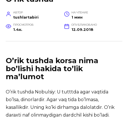
АВТОР
НА ЧТЕНИЕ
tushlartabiri
1 мин
ПРОСМОТРОВ
ОПУБЛИКОВАНО
1.4к.
12.09.2018
O’rik tushda korsa nima
bo’lishi hakida to’lik
ma’lumot
O’rik tushda Nobulsiy: U tutttda agar vaqtida
bo’lsa, dinorlardir. Agar vaq tida bo’lmasa,
kasallikdir.
Uning ko’ki dirhamga dalolatdir. O’rik
daraxti naf olinmaydigan dardchil kishi bo’ladi.