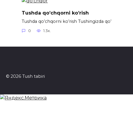
Tushda qo’chqorni ko’rish
Tushda qo’chqorni ko’rish Tushingizda qo’
0
1.3к.
© 2026 Tush tabiri