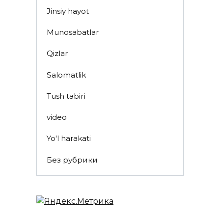
Jinsiy hayot
Munosabatlar
Qizlar
Salomatlik
Tush tabiri
video
Yo'l harakati
Без рубрики