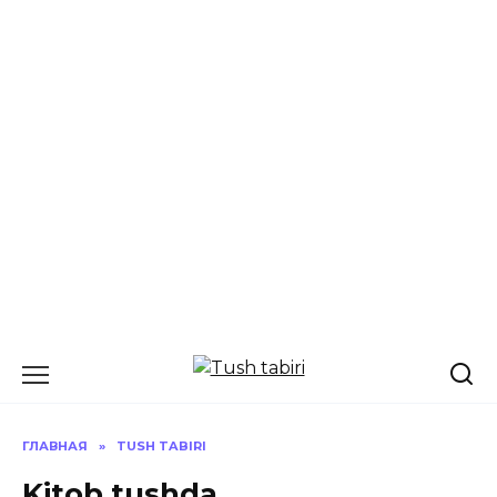
Перейти
к
содержанию
ГЛАВНАЯ
»
TUSH TABIRI
Kitob tushda