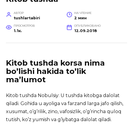
АВТОР
НА ЧТЕНИЕ
tushlartabiri
2 мин
ПРОСМОТРОВ
ОПУБЛИКОВАНО
1.1к.
12.09.2018
Kitob tushda korsa nima
bo’lishi hakida to’lik
ma’lumot
Kitob tushda Nobulsiy: U tushda kitobga dalolat
qiladi. Gohida u ayoliga va farzand larga jafo qilish,
xusumat,
o’g’rilik, zino, vafosizlik, o’g’rincha quloq
tutish, ko’z yumish va g’iybatga dalolat qiladi.