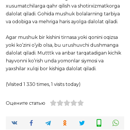
xusumatchilarga qahr qilish va shotirxizmatkorga
dalolat qiladi. Gohida mushuk bolalarning tarbiya
va odobiga va mehriga haris ayolga dalolat qiladi.
Agar mushuk bir kishini tirnasa yoki qonini oqizsa
yoki ko’zini o’yib olsa, bu urushuvchi dushmanga
dalolat qiladi. Mutttk va anbar tarqatadigan kichik
hayvonni ko’rish unda yomonlar siymosi va
yaxshilar xulqi bor kishiga dalolat qiladi.
(Visited 1 330 times, 1 visits today)
Оцените статью