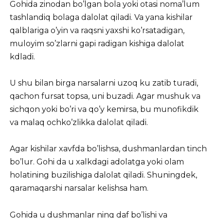
Gohida zinodan bo’lgan bola yoki otasi noma’lum
tashlandiq bolaga dalolat qiladi. Va yana kishilar
qalblariga o’yin va raqsni yaxshi ko’rsatadigan,
muloyim so’zlarni gapi radigan kishiga dalolat
kdladi.
U shu bilan birga narsalarni uzoq ku zatib turadi,
qachon fursat topsa, uni buzadi. Agar mushuk va
sichqon yoki bo’ri va qo’y kemirsa, bu munofikdik
va malaq ochko’zlikka dalolat qiladi.
Agar kishilar xavfda bo’lishsa, dushmanlardan tinch
bo’lur. Gohi da u xalkdagi adolatga yoki olam
holatining buzilishiga dalolat qiladi. Shuningdek,
qaramaqarshi narsalar kelishsa ham.
Gohida u dushmanlar ning daf bo’lishi va