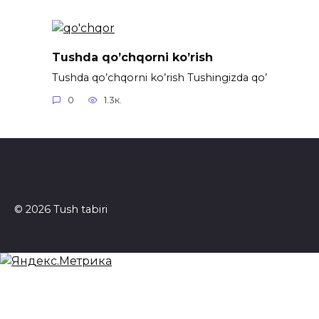
Tushda qo’chqorni ko’rish
Tushda qo’chqorni ko’rish Tushingizda qo’
0
1.3к.
© 2026 Tush tabiri