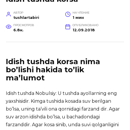
АВТОР
НА ЧТЕНИЕ
tushlartabiri
1 мин
ПРОСМОТРОВ
ОПУБЛИКОВАНО
6.8к.
12.09.2018
Idish tushda korsa nima
bo’lishi hakida to’lik
ma’lumot
Idish tushda Nobulsiy: U tushda ayollarning eng
yaxshisidir. Kimga tushida kosada suv berilgan
bo’lsa, uning ta’vili
ona qornidagi farzand dir. Agar
suv arzon idishda bo’lsa, u bachadondagi
farzanddir. Agar kosa sinib, unda suvi qolganligini