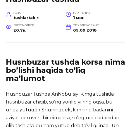
АВТОР
НА ЧТЕНИЕ
tushlartabiri
1 мин
ПРОСМОТРОВ
ОПУБЛИКОВАНО
20.7к.
09.09.2018
Husnbuzar tushda korsa nima
bo’lishi haqida to’liq
ma’lumot
Husnbuzar tushda AnNobulsiy: Kimga tushida
husnbuzar chiqib, so’ng yorilib yi ring oqsa, bu
unga yutuqdir.
Shuningdek, kimning badanini
aziyat beruvchi bir nima esa, so’ng uni badanidan
olib tashlasa bu ham yutuq deb ta’vil qilinadi. Uni