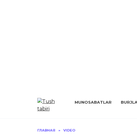
Перейти
к
MUNOSABATLAR
BURJL
содержанию
ГЛАВНАЯ
»
VIDEO