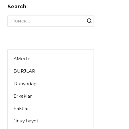
Search
Search
for:
AMedic
BURJLAR
Dunyodagi
Erkaklar
Faktlar
Jinsiy hayot