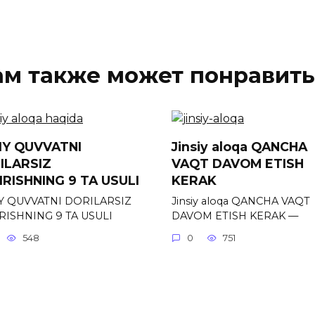
ам также может понравить
SIY QUVVATNI
Jinsiy aloqa QANCHA
ILARSIZ
VAQT DAVOM ETISH
IRISHNING 9 TA USULI
KERAK
IY QUVVATNI DORILARSIZ
Jinsiy aloqa QANCHA VAQT
RISHNING 9 TA USULI
DAVOM ETISH KERAK —
548
0
751