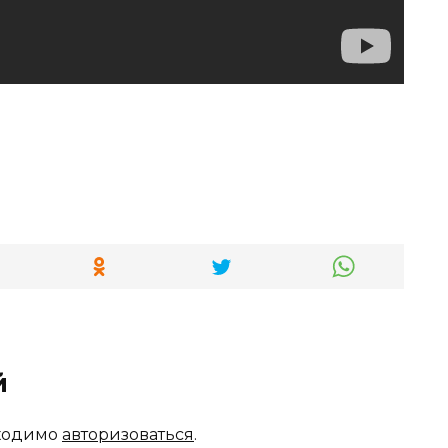
й
бходимо
авторизоваться
.