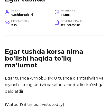
АВТОР
НА ЧТЕНИЕ
tushlartabiri
1 мин
ПРОСМОТРОВ
ОПУБЛИКОВАНО
315
09.09.2018
Egar tushda korsa nima
bo’lishi haqida to’liq
ma’lumot
Egar tushda AnNobulsiy: U tushda g’amtashvish va
qiyinchilikning ketishi va safar taraddudini ko’rishga
dalolatdir.
(Visited 198 times, 1 visits today)