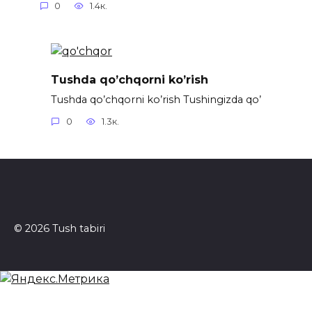
0
1.4к.
Tushda qo’chqorni ko’rish
Tushda qo’chqorni ko’rish Tushingizda qo’
0
1.3к.
© 2026 Tush tabiri