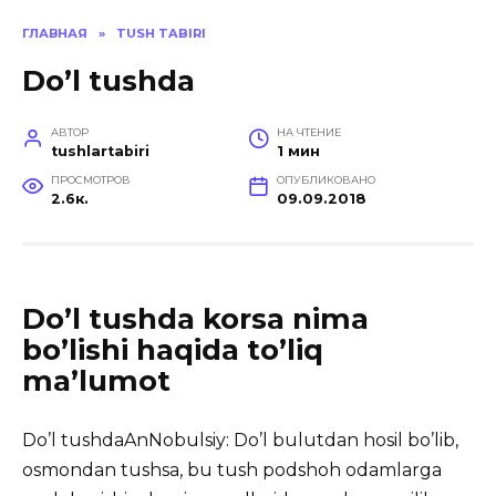
ГЛАВНАЯ
»
TUSH TABIRI
Do’l tushda
АВТОР
НА ЧТЕНИЕ
tushlartabiri
1 мин
ПРОСМОТРОВ
ОПУБЛИКОВАНО
2.6к.
09.09.2018
Do’l tushda korsa nima
bo’lishi haqida to’liq
ma’lumot
Do’l tushdaAnNobulsiy: Do’l bulutdan hosil bo’lib,
osmondan tushsa, bu tush podshoh odamlarga