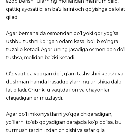
azob berishi,
ularning mollaridan mahrum qilib,
qattiq siyosati bilan ba’zilarini och qo’yishga dalolat
qiladi.
Agar bemahalda osmondan do’l yoki qor yog’sa,
ushbu tushni ko’rgan odam kasal bo’lib so’ngra
tuzalib ketadi. Agar uning jasadiga osmon dan do’l
tushsa, molidan ba’zisi ketadi.
O’z vaqtida yoqqan do’l, g’am tashvishni ketishi va
dushman hamda hasadgo’ylarning tinishiga dalo
lat qiladi. Chunki u vaqtda ilon va chayonlar
chiqadigan er muzlaydi.
Agar do’l imkoniyatlarni yo’qqa chiqaradigan,
yo’llarni to’sib qo’yadigan darajada ko’p bo’lsa, bu
turmush tarzini izdan chiqishi va safar qila