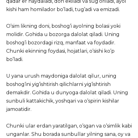
qadar er
haydaladi, don ekiladi va sug’oriladi, ayol
kishi ham homilador bo’ladi, tug’adi va emizadi.
O’sim likning doni, boshog’i ayolning bolasi yoki
molidir. Gohida u bozorga dalolat qiladi. Uning
boshog’i bozordagi rizq, manfaat va foydadir.
Chunki ekinning foydasi, hojatlari, o’sishi ko’p
bo’ladi.
U yana urush maydoniga dalolat qilur, uning
boshog’ini yig’ishtirish qilichlarni yig’ishtirish
demakdir. Gohida u dunyoga dalolat qiladi. Uning
sunbuli kattakichik, yoshqari va o’spirin kishilar
jamoatidir.
Chunki ular erdan yaratilgan, o’sgan va o’simlik kabi
unganlar. Shu borada sunbullar yilning sana, oy va