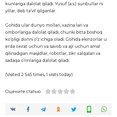
kunlariga dalolat qiladi. Yusuf (a.s.) sunbullar ni
yillar, deb ta’vil qilganlar.
Gohida ular dunyo mollari, xazina lari va
omborlariga dalolat qiladi, chunki bitta boshoq
ko’pligi donni o’z ichiga oladi. Gohida ekinzorlar u
erda oxirat uchun va savob va ajr uchun amal
qilinadigan masjidlar, robotlar, zikr xalqalari va
sadaqa o’rinlariga dalolat qiladi.
(Visited 2 545 times, 1 visits today)
Оцените статью