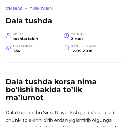
ГЛАВНАЯ
»
TUSH TABIRI
Dala tushda
АВТОР
НА ЧТЕНИЕ
tushlartabiri
2 мин
ПРОСМОТРОВ
ОПУБЛИКОВАНО
1.5к.
12.09.2018
Dala tushda korsa nima
bo’lishi hakida to’lik
ma’lumot
Dala tushda Ibn Sirin: U ayol kishiga dalolat qiladi,
chunki to ekinni o’rib erdan yig’ishtirib olgunga