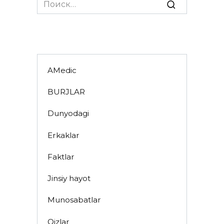
Search
for:
AMedic
BURJLAR
Dunyodagi
Erkaklar
Faktlar
Jinsiy hayot
Munosabatlar
Qizlar