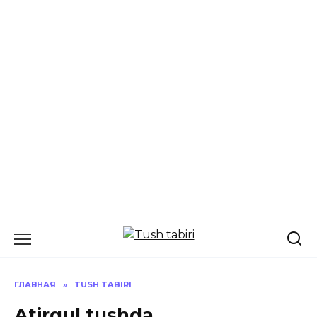
Перейти
к
содержанию
ГЛАВНАЯ
»
TUSH TABIRI
Atirgul tushda