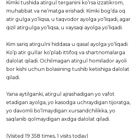
Kimki tushida atirgul terganini ko’rsa izzatikrom,
muhabbat va ne’matga erishadi. Kimki bog’da oq
atir gulga yo’liqsa, u taqvodor ayolga yo’liqadi, agar
qizil atirgulga yo’liqsa, u vaysaqi ayolga yo’liqadi.
Kim sariq atirgulni hiddasa u qasal ayolga yo’liqadi.
Ko’p atir gullar ko’plab ittifoq va shartnomalarga
dalolat qiladi. Ochilmagan atirgul homilador ayoli
bor kishi uchun bolasining tushib ketishiga dalolat
qiladi.
Yana aytilganki, atirgul ajrashadigan yo vafot
etadigan ayolga, yo kasodga uchraydigan tijoratga,
yo davomli bo’lmaydigan xursandchilikka, yo
saqlanib qolmaydigan axdga dalolat qiladi.
(Visited 19 358 times, 1 visits today)