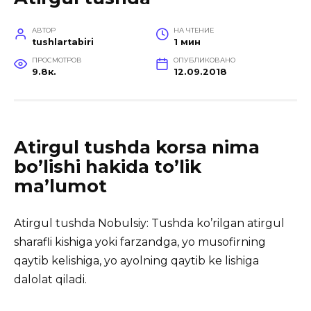
АВТОР
НА ЧТЕНИЕ
tushlartabiri
1 мин
ПРОСМОТРОВ
ОПУБЛИКОВАНО
9.8к.
12.09.2018
Atirgul tushda korsa nima
bo’lishi hakida to’lik
ma’lumot
Atirgul tushda Nobulsiy: Tushda ko’rilgan atirgul
sharafli kishiga yoki farzandga, yo musofirning
qaytib kelishiga, yo
ayolning qaytib ke lishiga
dalolat qiladi.