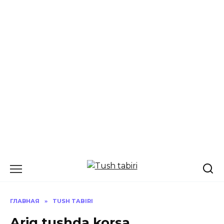
Перейти
к
содержанию
ГЛАВНАЯ
»
TUSH TABIRI
Ariq tushda korsa