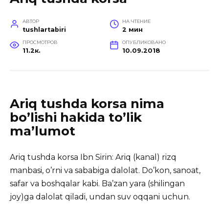
АВТОР
НА ЧТЕНИЕ
tushlartabiri
2 мин
ПРОСМОТРОВ
ОПУБЛИКОВАНО
11.2к.
10.09.2018
Ariq tushda korsa nima
bo’lishi hakida to’lik
ma’lumot
Ariq tushda korsa Ibn Sirin: Ariq (kanal) rizq
manbasi, o’rni va sababiga dalolat.
Do’kon, sanoat,
safar va boshqalar kabi. Ba’zan yara (shilingan
joy)ga dalolat qiladi, undan suv oqqani uchun.