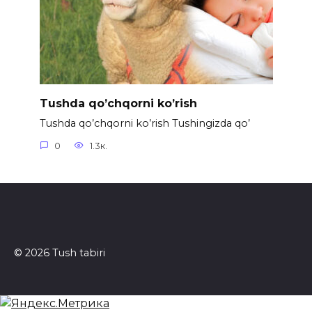
Tushda qo’chqorni ko’rish
Tushda qo’chqorni ko’rish Tushingizda qo’
0
1.3к.
© 2026 Tush tabiri