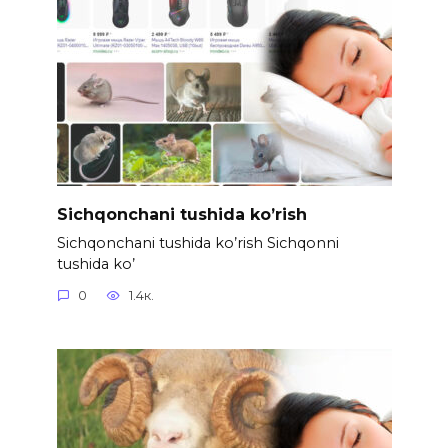
Sichqonchani tushida ko’rish
Sichqonchani tushida ko’rish Sichqonni
tushida ko’
0
1.4к.