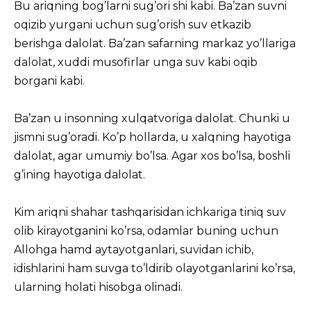
Bu ariqning bog’larni sug’ori shi kabi. Ba’zan suvni
oqizib yurgani uchun sug’orish suv etkazib
berishga dalolat. Ba’zan safarning markaz yo’llariga
dalolat, xuddi musofirlar unga suv kabi oqib
borgani kabi.
Ba’zan u insonning xulqatvoriga dalolat. Chunki u
jismni sug’oradi. Ko’p hollarda, u xalqning hayotiga
dalolat, agar umumiy bo’lsa. Agar xos bo’lsa, boshli
g’ining hayotiga dalolat.
Kim ariqni shahar tashqarisidan ichkariga tiniq suv
olib kirayotganini ko’rsa, odamlar buning uchun
Allohga hamd aytayotganlari, suvidan ichib,
idishlarini ham suvga to’ldirib olayotganlarini ko’rsa,
ularning holati hisobga olinadi.