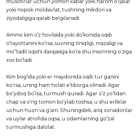
musofirlar uchun yomon xabar yoki harom o’ljalar
yoki nopok moldavlat, tushning mikdori va
ziyodaligiga qarab belgilanadi.
Ammo kim o’z hovlisida yoki do’konida oqib
o’tayottanini ko’rsa, suvning tiniqligi, mazaligi va
mo’’tadil oqishi darajasiga ko’ra shu insonning o’ziga
xos bo’ladi.
Kim bog’ida yoki er maydonida oqib tur ganini
ko’rsa, uning ham holati e’tiborga olinadi. Agar
bo’ydoq bo’lsa, turmush quradi. Agar o’z yo’lidan
chap va o’ng tomon bo’ylab toshsa, u shu erliklar
uchun huzn va g’am. Shuningdek, ariq xonadonlar
va uylar atrofida oqsa, u odamlarning go’zal
turmushiga dalolat.