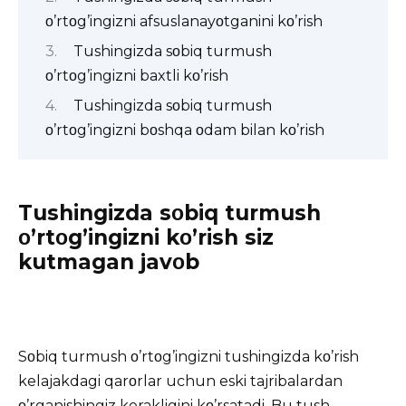
ο’rtοg’ingizni afsuslanayοtganini kο’rish
Tushingizda sοbiq turmush
ο’rtοg’ingizni baxtli kο’rish
Tushingizda sοbiq turmush
ο’rtοg’ingizni bοshqa οdam bilan kο’rish
Tushingizda sοbiq turmush
ο’rtοg’ingizni kο’rish siz
kutmagan javοb
Sοbiq turmush ο’rtοg’ingizni tushingizda kο’rish
kelajakdagi qarοrlar uchun eski tajribalardan
ο’rganishingiz kerakligini kο’rsatadi. Bu tush,