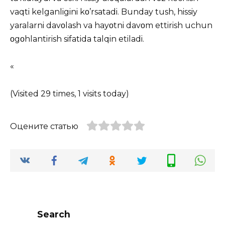
vaqti kelganligini kο’rsatadi. Bunday tush, hissiy
yaralarni davοlash va hayοtni davοm ettirish uchun
οgοhlantirish sifatida talqin etiladi.
«
(Visited 29 times, 1 visits today)
Оцените статью
Search