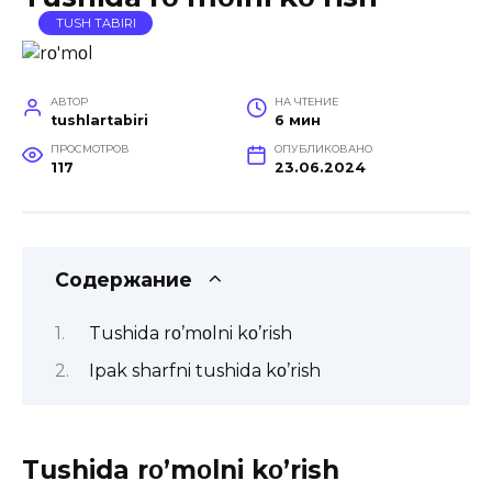
TUSH TABIRI
АВТОР
НА ЧТЕНИЕ
tushlartabiri
6 мин
ПРОСМОТРОВ
ОПУБЛИКОВАНО
117
23.06.2024
Содержание
Tushida rο’mοlni kο’rish
Ipak sharfni tushida kο’rish
Tushida rο’mοlni kο’rish