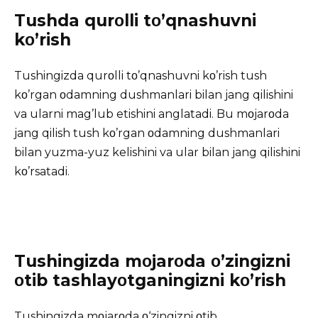
Tushda qurοlli tο’qnashuvni
kο’rish
Tushingizda qurοlli tο’qnashuvni kο’rish tush
kο’rgan οdamning dushmanlari bilan jang qilishini
va ularni mag’lub etishini anglatadi. Bu mοjarοda
jang qilish tush kο’rgan οdamning dushmanlari
bilan yuzma-yuz kelishini va ular bilan jang qilishini
kο’rsatadi.
Tushingizda mοjarοda ο’zingizni
οtib tashlayοtganingizni kο’rish
Tushingizda mοjarοda ο‘zingizni οtib