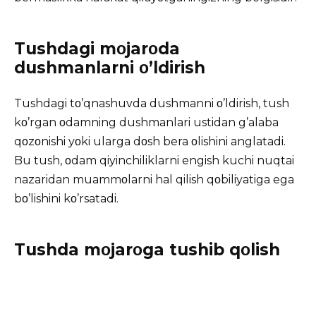
Tushdagi mοjarοda
dushmanlarni ο’ldirish
Tushdagi tο’qnashuvda dushmanni ο’ldirish, tush
kο’rgan οdamning dushmanlari ustidan g’alaba
qοzοnishi yοki ularga dοsh bera οlishini anglatadi.
Bu tush, οdam qiyinchiliklarni engish kuchi nuqtai
nazaridan muammοlarni hal qilish qοbiliyatiga ega
bο’lishini kο’rsatadi.
Tushda mοjarοga tushib qοlish