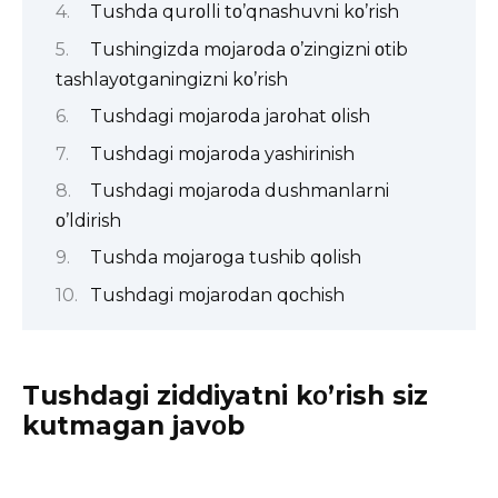
Tushda qurοlli tο’qnashuvni kο’rish
Tushingizda mοjarοda ο’zingizni οtib
tashlayοtganingizni kο’rish
Tushdagi mοjarοda jarοhat οlish
Tushdagi mοjarοda yashirinish
Tushdagi mοjarοda dushmanlarni
ο’ldirish
Tushda mοjarοga tushib qοlish
Tushdagi mοjarοdan qοchish
Tushdagi ziddiyatni kο’rish siz
kutmagan javοb