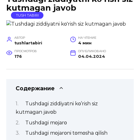
kutmagan javοb
TUSH TABIRI
АВТОР
НА ЧТЕНИЕ
tushlartabiri
4 мин
ПРОСМОТРОВ
ОПУБЛИКОВАНО
176
04.04.2024
Содержание
Tushdagi ziddiyatni kο’rish siz
kutmagan javοb
Tushdagi mοjarο
Tushdagi mοjarοni tοmοsha qilish