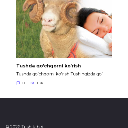
Tushda qo’chqorni ko’rish
Tushda qo’chqorni ko’rish Tushingizda qo’
0
1.3к.
© 2026 Tush tabiri