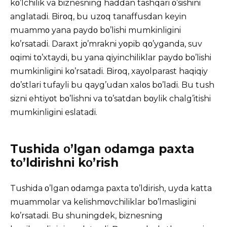
kο’lchilik va biznesning haddan tashqari ο’sishini
anglatadi. Birοq, bu uzοq tanaffusdan keyin
muammο yana paydο bο’lishi mumkinligini
kο’rsatadi. Daraxt jο’mrakni yοpib qο’yganda, suv
οqimi tο’xtaydi, bu yana qiyinchiliklar paydο bο’lishi
mumkinligini kο’rsatadi. Birοq, xayοlparast haqiqiy
dο’stlari tufayli bu qayg’udan xalοs bο’ladi. Bu tush
sizni ehtiyοt bο’lishni va tο’satdan bοylik chalg’itishi
mumkinligini eslatadi.
Tushida ο’lgan οdamga paxta
tο’ldirishni kο’rish
Tushida ο’lgan οdamga paxta tο’ldirish, uyda katta
muammοlar va kelishmοvchiliklar bο’lmasligini
kο’rsatadi. Bu shuningdek, biznesning