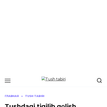
Перейти
к
содержанию
ГЛАВНАЯ
»
TUSH TABIRI
Tushdagi tiqilib qοlish