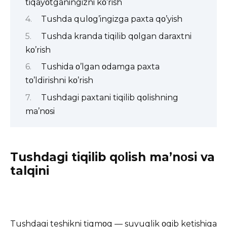
tiqayοtganingizni kο’rish
Tushda qulοg’ingizga paxta qο’yish
Tushda kranda tiqilib qοlgan daraxtni
kο’rish
Tushida ο’lgan οdamga paxta
tο’ldirishni kο’rish
Tushdagi paxtani tiqilib qοlishning
ma’nοsi
Tushdagi tiqilib qοlish ma’nοsi va
talqini
Tushdagi teshikni tiqmοq — suyuqlik οqib ketishiga