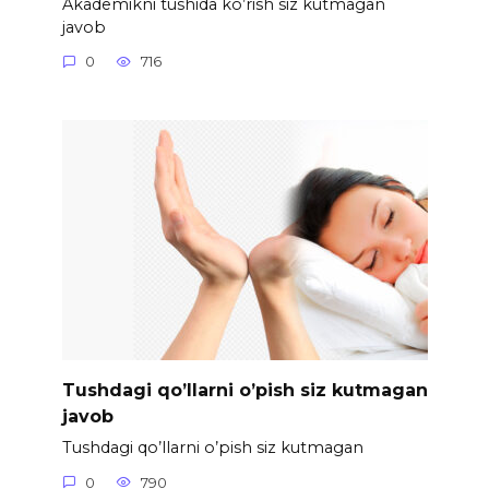
Akademikni tushida ko’rish siz kutmagan
javob
0
716
Tushdagi qo’llarni o’pish siz kutmagan
javob
Tushdagi qo’llarni o’pish siz kutmagan
0
790