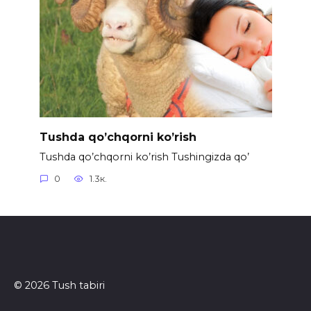
Tushda qo’chqorni ko’rish
Tushda qo’chqorni ko’rish Tushingizda qo’
0
1.3к.
© 2026 Tush tabiri