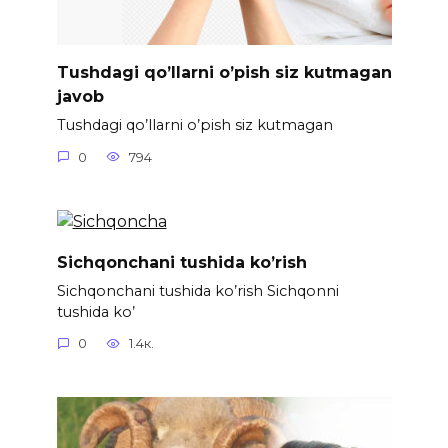
Tushdagi qo’llarni o’pish siz kutmagan
javob
Tushdagi qo’llarni o’pish siz kutmagan
0
794
Sichqonchani tushida ko’rish
Sichqonchani tushida ko’rish Sichqonni
tushida ko’
0
1.4к.