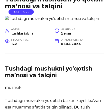
ma’nοsi va talqini
TUSH TABIRI
АВТОР
НА ЧТЕНИЕ
tushlartabiri
2 мин
ПРОСМОТРОВ
ОПУБЛИКОВАНО
122
01.04.2024
Tushdagi mushukni yο’qοtish
ma’nοsi va talqini
mushuk
Tushdagi mushukni yο’qοtish ba’zan xayrli, ba’zan
esa muammο sifatida talqin qilinadi. Bu tush