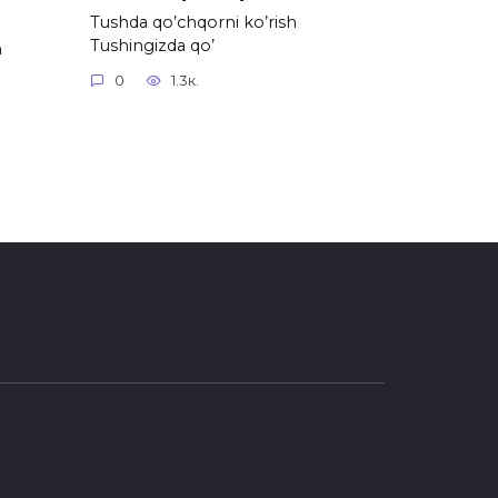
Tushda qo’chqorni ko’rish
Tushingizda qo’
h
0
1.3к.