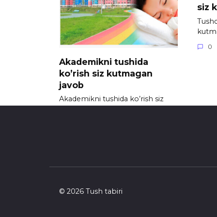
siz 
Tushda
kutm
0
Akademikni tushida
ko’rish siz kutmagan
javob
Akademikni tushida ko’rish siz
kutmagan javob
0
719
© 2026 Tush tabiri