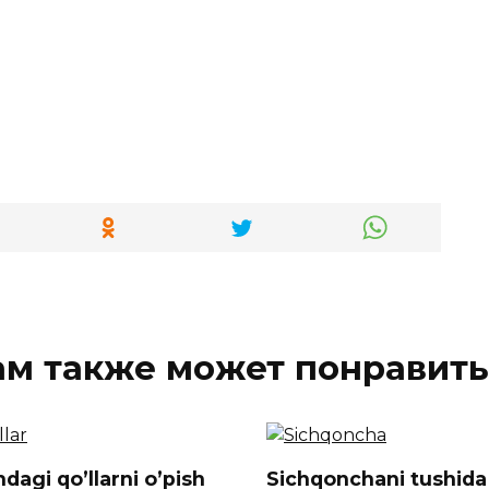
ам также может понравить
dagi qo’llarni o’pish
Sichqonchani tushida