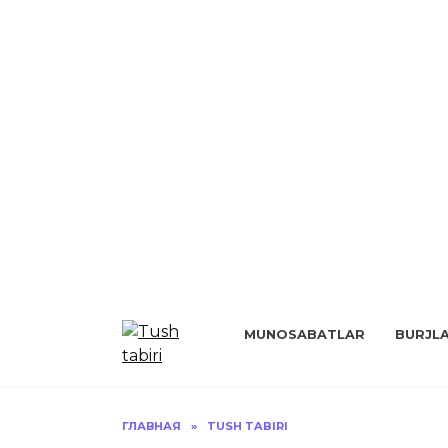
Перейти
к
MUNOSABATLAR
BURJL
содержанию
ГЛАВНАЯ
»
TUSH TABIRI