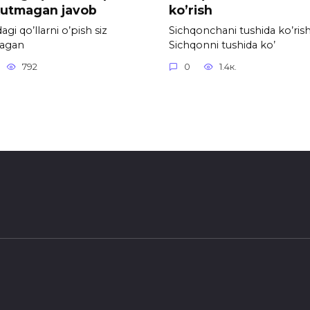
kutmagan javob
ko’rish
gi qo’llarni o’pish siz
Sichqonchani tushida ko’ris
agan
Sichqonni tushida ko’
792
0
1.4к.