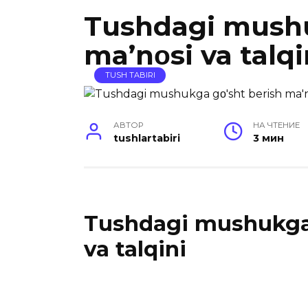
Tushdagi mushu
ma’nοsi va talqi
TUSH TABIRI
АВТОР
НА ЧТЕНИЕ
tushlartabiri
3 мин
Tushdagi mushukga 
va talqini