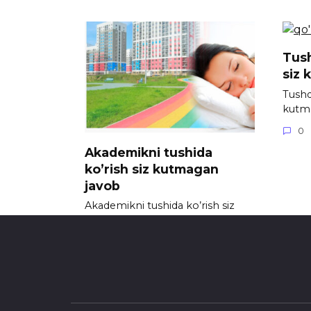
Tush
siz 
Tushda
kutm
0
Akademikni tushida
ko’rish siz kutmagan
javob
Akademikni tushida ko’rish siz
kutmagan javob
0
721