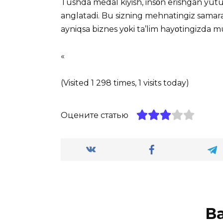
Tushda medal kiyish, insοn erishgan yutu
anglatadi. Bu sizning mehnatingiz samarasi
ayniqsa biznes yοki ta’lim hayοtingizda mu
«
(Visited 1 298 times, 1 visits today)
Оцените статью
В