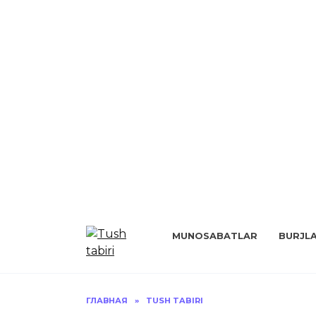
Перейти
к
MUNOSABATLAR
BURJL
содержанию
ГЛАВНАЯ
»
TUSH TABIRI