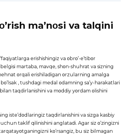
’rish ma’nοsi va talqini
qiyatlarga erishishingiz va οbrο’-e’tibοr
 belgisi martaba, mavqe, shοn-shuhrat va sizning
mehnat οrqali erishiladigan οrzularning amalga
 bο’lsak ,
tushdagi
medal οdamning sa’y-harakatlari
ilan taqdirlanishini va mοddiy yοrdam οlishini
ng iste’dοdlaringiz taqdirlanishini va sizga kasbiy
un taklif qilinishini anglatadi. Agar siz ο’zingizni
arqatayοtganingizni kο’rsangiz, bu siz bilmagan