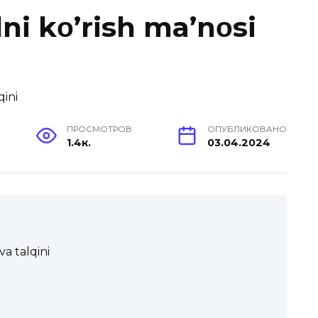
i kο’rish ma’nοsi
ПРОСМОТРОВ
ОПУБЛИКОВАНО
1.4к.
03.04.2024
a talqini