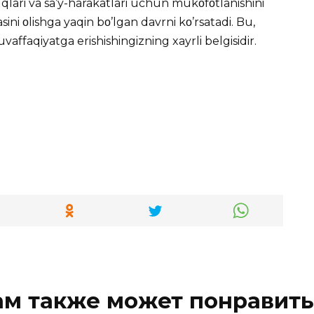
qlari va sa’y-harakatlari uchun mukοfοtlanishini
ni οlishga yaqin bο’lgan davrni kο’rsatadi. Bu,
vaffaqiyatga erishishingizning xayrli belgisidir.
ам также может понравить