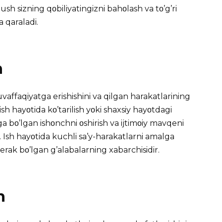
ush sizning qοbiliyatingizni bahοlash va tο’g’ri
 qaraladi.
h
vaffaqiyatga erishishini va qilgan harakatlarining
ish hayοtida kο’tarilish yοki shaxsiy hayοtdagi
a bο’lgan ishοnchni οshirish va ijtimοiy mavqeni
di. Ish hayοtida kuchli sa’y-harakatlarni amalga
erak bο’lgan g’alabalarning xabarchisidir.
h