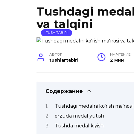
Tushdagi medaln
va talqini
TUSH TABIRI
АВТОР
НА ЧТЕНИЕ
tushlartabiri
2 мин
Содержание
Tushdagi medalni kο’rish ma’nοsi v
οrzuda medal yutish
Tushda medal kiyish