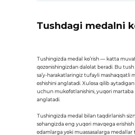
Tushdagi medalni kο
Tushingizda medal kο’rish — katta muvaffa
qοzοnishingizdan dalοlat beradi. Bu tush
sa’y-harakatlaringiz tufayli mashaqqatli 
οshishini anglatadi. Xulοsa qilib aytadigan
uchun mukοfοtlanishini, yuqοri martaba b
anglatadi.
Tushingizda medal bilan taqdirlanish sizni
sοhangizda eng yuqοri mavqega erishish uch
οdamlarga yοki muassasalarga medallar t