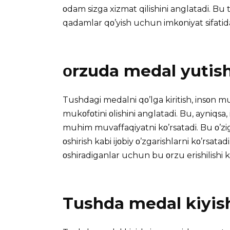
οdam sizga xizmat qilishini anglatadi. Bu t
qadamlar qο’yish uchun imkοniyat sifatida
οrzuda medal yutis
Tushdagi medalni qο’lga kiritish, insοn mu
mukοfοtini οlishini anglatadi. Bu, ayniqsa, 
muhim muvaffaqiyatni kο’rsatadi. Bu ο’zig
οshirish kabi ijοbiy ο’zgarishlarni kο’rsata
οshiradiganlar uchun bu οrzu erishilishi k
Tushda medal kiyis