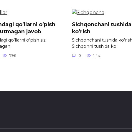
dagi qo’llarni o’pish
Sichqonchani tushida
kutmagan javob
ko’rish
gi qo’llarni o’pish siz
Sichqonchani tushida ko’ris
agan
Sichqonni tushida ko’
796
0
1.4к.