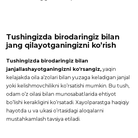
Tushingizda birodaringiz bilan
jang qilayotganingizni ko’rish
Tushingizda birodaringiz bilan
janjallashayotganingizni ko’rsangiz,
yaqin
kelajakda oila a’zolari bilan yuzaga keladigan janjal
yoki kelishmovchilikni ko’rsatishi mumkin. Bu tush,
odam o’z oilasi bilan munosabatlarida ehtiyot
bo’lishi kerakligini ko’rsatadi. Xayolparastga haqiqiy
hayotda u va ukasi o’rtasidagi aloqalarni
mustahkamlash tavsiya etiladi.