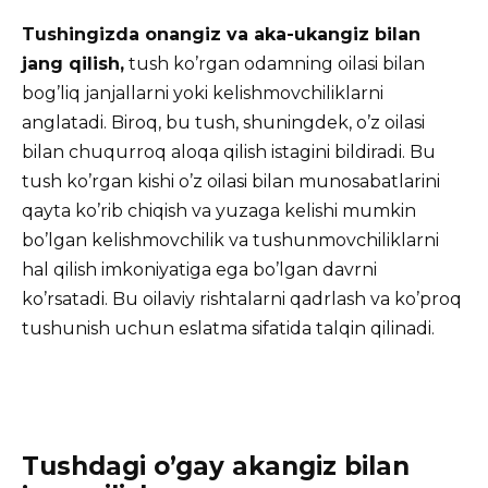
Tushingizda onangiz va aka-ukangiz bilan
jang qilish,
tush ko’rgan odamning oilasi bilan
bog’liq janjallarni yoki kelishmovchiliklarni
anglatadi. Biroq, bu tush, shuningdek, o’z oilasi
bilan chuqurroq aloqa qilish istagini bildiradi. Bu
tush ko’rgan kishi o’z oilasi bilan munosabatlarini
qayta ko’rib chiqish va yuzaga kelishi mumkin
bo’lgan kelishmovchilik va tushunmovchiliklarni
hal qilish imkoniyatiga ega bo’lgan davrni
ko’rsatadi. Bu oilaviy rishtalarni qadrlash va ko’proq
tushunish uchun eslatma sifatida talqin qilinadi.
Tushdagi o’gay akangiz bilan