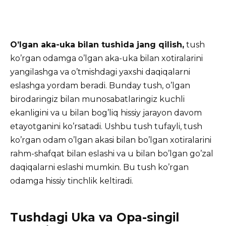
O’lgan aka-uka bilan tushida jang qilish,
tush
ko’rgan odamga o’lgan aka-uka bilan xotiralarini
yangilashga va o’tmishdagi yaxshi daqiqalarni
eslashga yordam beradi. Bunday tush, o’lgan
birodaringiz bilan munosabatlaringiz kuchli
ekanligini va u bilan bog’liq hissiy jarayon davom
etayotganini ko’rsatadi. Ushbu tush tufayli, tush
ko’rgan odam o’lgan akasi bilan bo’lgan xotiralarini
rahm-shafqat bilan eslashi va u bilan bo’lgan go’zal
daqiqalarni eslashi mumkin. Bu tush ko’rgan
odamga hissiy tinchlik keltiradi.
Tushdagi Uka va Opa-singil