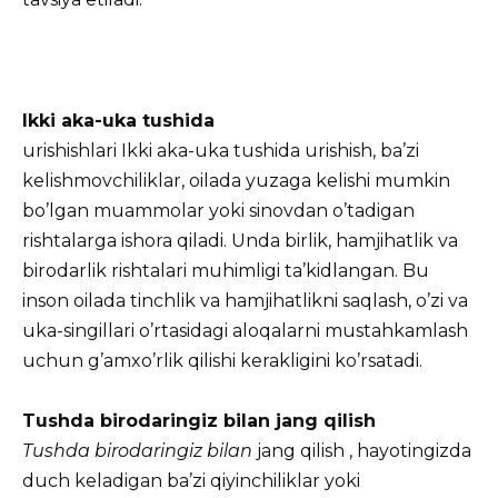
Ikki aka-uka
tushida
urishishlari Ikki aka-uka tushida urishish, ba’zi
kelishmovchiliklar, oilada yuzaga kelishi mumkin
bo’lgan muammolar yoki sinovdan o’tadigan
rishtalarga ishora qiladi. Unda birlik, hamjihatlik va
birodarlik rishtalari muhimligi ta’kidlangan. Bu
inson oilada tinchlik va hamjihatlikni saqlash, o’zi va
uka-singillari o’rtasidagi aloqalarni mustahkamlash
uchun g’amxo’rlik qilishi kerakligini ko’rsatadi.
Tushda birodaringiz bilan jang qilish
Tushda birodaringiz bilan
jang qilish , hayotingizda
duch keladigan ba’zi qiyinchiliklar yoki