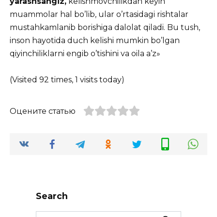
yarashsangiz,
kelishmovchilikdan keyin
muammolar hal bo’lib, ular o’rtasidagi rishtalar
mustahkamlanib borishiga dalolat qiladi. Bu tush,
inson hayotida duch kelishi mumkin bo’lgan
qiyinchiliklarni engib o’tishini va oila a’z»
(Visited 92 times, 1 visits today)
Оцените статью
Search
Search