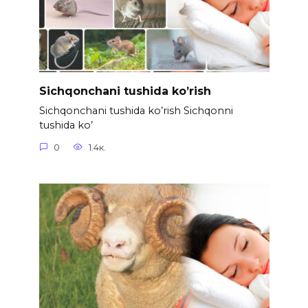
Sichqonchani tushida ko’rish
Sichqonchani tushida ko’rish Sichqonni
tushida ko’
0
1.4к.