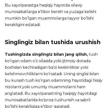
Bu xayolparastga haqiqiy hayotda oilaviy
munosabatlarga e’tibor berish va yuzaga kelishi
mumkin bo’lgan muammolarga tayyor bo’lishi
kerakligini eslatadi.
Singlingiz bilan tushida urushish
Tushingizda singlingiz bilan jang qilish,
tush
ko’rgan odam o’z oilasida yoki ijtimoiy doirada
boshdan kechiradigan ba’zi keskinliklar yoki
kelishmovchiliklarni ko’rsatadi. Uning singlisi bilan
bu kurash tush ko’rgan odamning hayotidagi hissiy
nizolarni yoki umumiy muammolarni ham
anglatadi. Bu xayolparastning haqiqiy hayotdagi
munosabatlarida ko’proq tushunish va sabrli
bo’lishi kerakligiga e’tibor qaratadi.