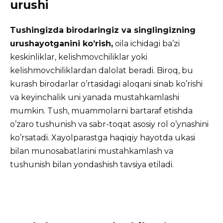
urushi
Tushingizda birodaringiz va singlingizning
urushayotganini ko’rish,
oila ichidagi ba’zi
keskinliklar, kelishmovchiliklar yoki
kelishmovchiliklardan dalolat beradi. Biroq, bu
kurash birodarlar o’rtasidagi aloqani sinab ko’rishi
va keyinchalik uni yanada mustahkamlashi
mumkin. Tush, muammolarni bartaraf etishda
o’zaro tushunish va sabr-toqat asosiy rol o’ynashini
ko’rsatadi. Xayolparastga haqiqiy hayotda ukasi
bilan munosabatlarini mustahkamlash va
tushunish bilan yondashish tavsiya etiladi.