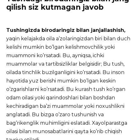
qilish siz kutmagan javob
Tushingizda birodaringiz bilan janjallashish,
yaqin kelajakda oila a’zolaringizdan biri bilan duch
kelishi mumkin bo’lgan kelishmovchilik yoki
muammoni ko’rsatadi. Bu, ayniqsa, ichki
muammolar va tartibsizliklar belgisidir; Bu tush,
oilada tinchlik buzilganligini ko’rsatadi. Bu inson
hayotida yuz berishi mumkin bo’lgan keskin
o’zgarishlarni ko’rsatadi. Bu kurash tush ko’rgan
odam oilasi yoki qarindoshlari bilan boshdan
kechiradigan ba’zi muammolar yoki noxushlikni
anglatadi. Bu bizga o’zaro tushunish va
bag’rikenglik muhimligini eslatadi. Xayolparastga
oilasi bilan munosabatlarini qayta ko’rib chiqish
tavsiya etiladi.