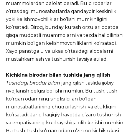
muammolardan dalolat beradi. Bu birodarlar
o’rtasidagi munosabatlarda qandaydir keskinlik
yoki kelishmovchiliklar bo’lishi mumkinligini
ko’rsatadi. Biroq, bunday kurash orzulari odatda
qisqa muddatli muammolarni va tezda hal qilinishi
mumkin bo’lgan kelishmovchiliklarni ko’rsatadi.
Xayolparastga u va ukasi o’rtasidagi aloqalarni
mustahkamlash va tushunish tavsiya etiladi.
Kichkina birodar bilan tushida jang qilish
Tushdagi birodar bilan
jang qilish , aslida ijobiy
rivojlanish belgisi bo’lishi mumkin. Bu tush, tush
ko’rgan odamning singlisi bilan bo’lgan
munosabatlarining chuqurlashishi va etukligini
ko’rsatadi. Jang haqiqiy hayotda o’zaro tushunish
va empatiyaning kuchayishiga olib kelishi mumkin.
Bu tush, tush ko’rgan odam o’zining kichik ukasi