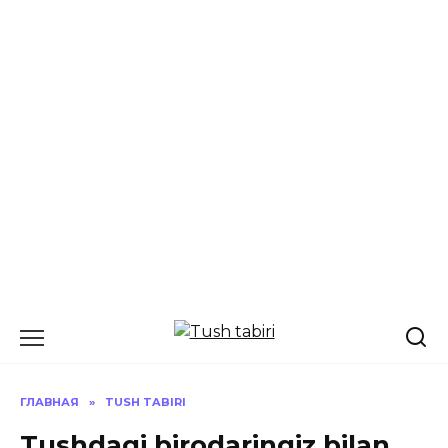
Перейти
к
содержанию
ГЛАВНАЯ
»
TUSH TABIRI
Tushdagi birodaringiz bilan