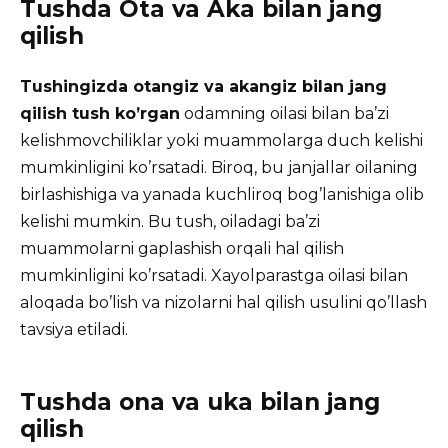
Tushda Ota va Aka bilan jang
qilish
Tushingizda otangiz va akangiz bilan jang
qilish tush ko’rgan
odamning oilasi bilan ba’zi
kelishmovchiliklar yoki muammolarga duch kelishi
mumkinligini ko’rsatadi. Biroq, bu janjallar oilaning
birlashishiga va yanada kuchliroq bog’lanishiga olib
kelishi mumkin. Bu tush, oiladagi ba’zi
muammolarni gaplashish orqali hal qilish
mumkinligini ko’rsatadi. Xayolparastga oilasi bilan
aloqada bo’lish va nizolarni hal qilish usulini qo’llash
tavsiya etiladi.
Tushda ona va uka bilan jang
qilish