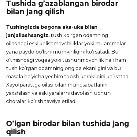
Tushida g’azablangan birodar
bilan jang qilish
Tushingizda begona aka-uka bilan
janjallashsangiz,
tush ko’rgan odamning
oilasidagi eski kelishmovchiliklar yoki muammolar
yana paydo bo’lishi mumkinligini ko’rsatadi. Bu
o’tmishdagi voqea yoki tushunmovchilik hali ham
tush ko’rgan odamning ongida ekanligini va bu
masala bo’yicha yechim topish kerakligini ko’rsatadi.
Xayolparastga oilasi bilan munosabatlarini
yaxshilash va eski yaralarni davolash uchun
choralar ko’rish tavsiya etiladi.
O’lgan birodar bilan tushida jang
qilish