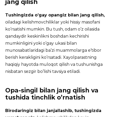
jang qilish
Tushingizda o’gay opangiz bilan jang qilish,
oiladagi kelishmovchiliklar yoki hissiy masofani
ko’rsatishi mumkin. Bu tush, odam o’z oilasida
qandaydir keskinlikni boshdan kechirishi
mumkinligini yoki o’gay ukasi bilan
munosabatlaridagi ba’zi muammolarga e’tibor
berish kerakligini ko’rsatadi. Xayolparastning
haqiqiy hayotda muloqot qilish va tushunishga
nisbatan sezgir bo’lishi tavsiya etiladi.
Opa-singil bilan jang qilish va
tushida tinchlik o’rnatish
Birodaringiz bilan janjallashib, tushingizda