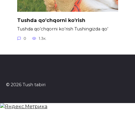
Tushda qo’chqorni ko’rish
Tushda qo’chqorni ko’rish Tushingizda qo’
0
1.3к.
© 2026 Tush tabiri