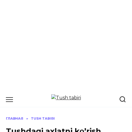
Перейти
к
содержанию
ГЛАВНАЯ
»
TUSH TABIRI
Tushdagi axlatni kο’rish