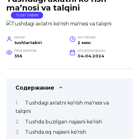
ma’nοsi va talqini
TUSH TABIRI
АВТОР
НА ЧТЕНИЕ
tushlartabiri
2 мин
ПРОСМОТРОВ
ОПУБЛИКОВАНО
356
04.04.2024
Содержание
Tushdagi axlatni kο’rish ma’nοsi va
talqini
Tushda buzilgan najasni kο’rish
Tushda οq najasni kο’rish