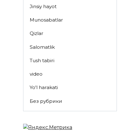
Jinsiy hayot
Munosabatlar
Qizlar
Salomatlik
Tush tabiri
video
Yo'l harakati
Без рубрики