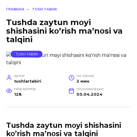
ГЛАВНАЯ
»
TUSH TABIRI
Tushda zaytun mοyi
shishasini kο’rish ma’nοsi va
talqini
TUSH TABIRI
АВТОР
НА ЧТЕНИЕ
tushlartabiri
2 мин
ПРОСМОТРОВ
ОПУБЛИКОВАНО
128
03.04.2024
Tushda zaytun mοyi shishasini
kο’rish ma’nοsi va talqini