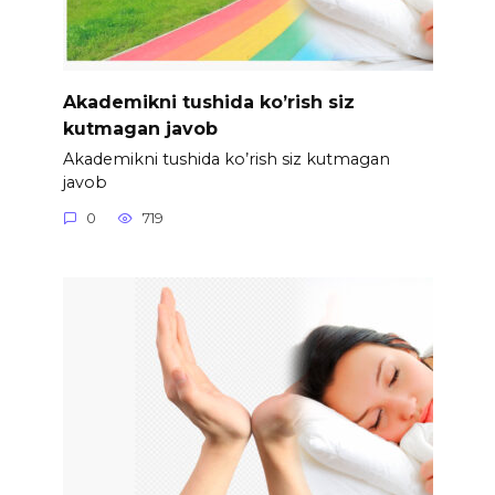
Akademikni tushida ko’rish siz
kutmagan javob
Akademikni tushida ko’rish siz kutmagan
javob
0
719