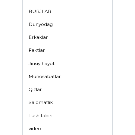
BURJLAR
Dunyodagi
Erkaklar
Faktlar
Jinsiy hayot
Munosabatlar
Qizlar
Salomatlik
Tush tabiri
video