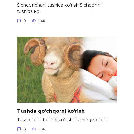
Sichqonchani tushida ko’rish Sichqonni
tushida ko’
0
1.4к.
Tushda qo’chqorni ko’rish
Tushda qo’chqorni ko’rish Tushingizda qo’
0
1.3к.