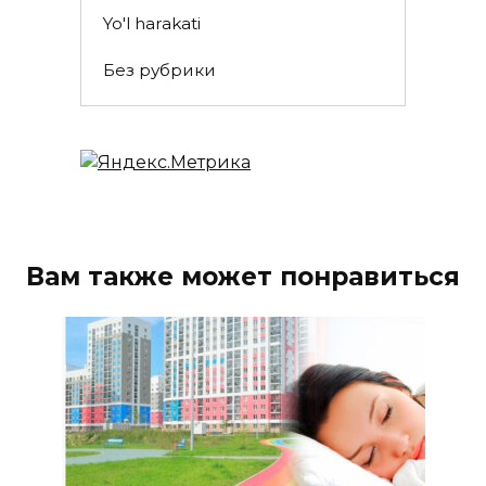
Yo'l harakati
Без рубрики
Вам также может понравиться