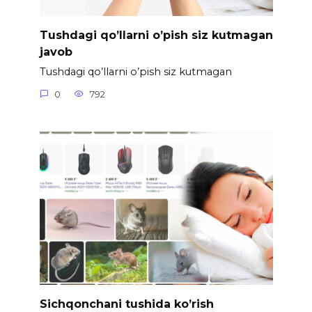
Tushdagi qo’llarni o’pish siz kutmagan
javob
Tushdagi qo’llarni o’pish siz kutmagan
0
792
Sichqonchani tushida ko’rish