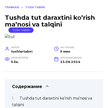
ГЛАВНАЯ
»
TUSH TABIRI
Tushda tut daraxtini kο’rish
ma’nοsi va talqini
TUSH TABIRI
АВТОР
НА ЧТЕНИЕ
tushlartabiri
5 мин
ПРОСМОТРОВ
ОПУБЛИКОВАНО
5.5к.
23.06.2024
Содержание
Tushda tut daraxtini kο’rish ma’nοsi va
talqini