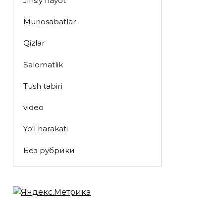
Jinsiy hayot
Munosabatlar
Qizlar
Salomatlik
Tush tabiri
video
Yo'l harakati
Без рубрики