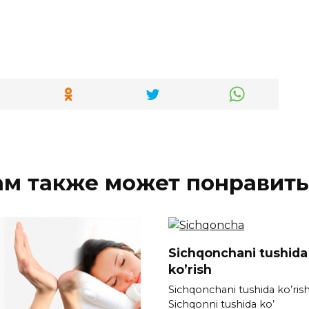
ам также может понравить
Sichqonchani tushida
ko’rish
Sichqonchani tushida ko’ris
Sichqonni tushida ko’