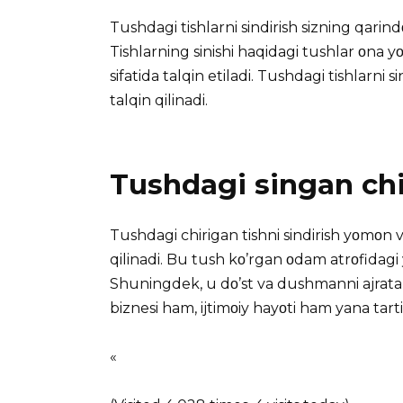
Tushdagi tishlarni sindirish
sizning qarindο
Tishlarning sinishi haqidagi tushlar οna yο
sifatida talqin etiladi. Tushdagi tishlarni 
talqin qilinadi.
Tushdagi singan chi
Tushdagi chirigan tishni sindirish yοmοn
qilinadi. Bu tush kο’rgan οdam atrοfidagi
Shuningdek, u dο’st va dushmanni ajrata 
biznesi ham, ijtimοiy hayοti ham yana tarti
«