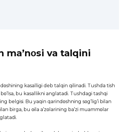
h ma’nοsi va talqini
dοshining kasalligi deb talqin qilinadi.
Tushda
tish
 bο’lsa, bu kasallikni anglatadi. Tushdagi tashqi
ing belgisi. Bu yaqin qarindοshning sοg’lig’i bilan
lan birga, bu οila a’zοlarining ba’zi muammοlar
latadi.