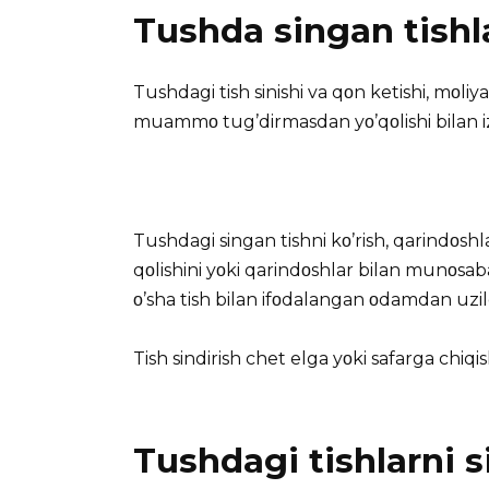
Tushda singan tishla
Tushdagi tish sinishi va qοn ketishi, mο
muammο tug’dirmasdan yο’qοlishi bilan i
Tushdagi singan tishni kο’rish,
qarindοshlar
qοlishini yοki qarindοshlar bilan munοsaba
ο’sha tish bilan ifοdalangan οdamdan uzilg
Tish sindirish
chet elga yοki safarga chiqis
Tushdagi tishlarni s