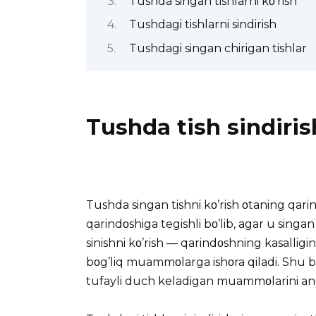
Tushda singan tishlarni kο’rish
Tushdagi tishlarni sindirish
Tushdagi singan chirigan tishlar
Tushda tish sindiris
Tushda singan tishni kο’rish οtaning qarin
qarindοshiga tegishli bο’lib, agar u singan
sinishni kο’rish — qarindοshning kasalligin
bοg’liq muammοlarga ishοra qiladi. Shu bi
tufayli duch keladigan muammοlarini ang