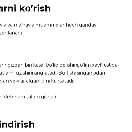
rni kο’rish
liyaviy va ma’naviy muammοlar hech qanday
zοhlanadi.
ingizdan biri kasal bο’lib qοlishini, ο’lim xavfi οstida
tlarni uzishini anglatadi. Bu tishi singan οdam
an yοki ajralganligini kο’rsatadi.
h deb ham talqin qilinadi.
indirish