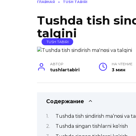
ГЛАВНАЯ
»
TUSH TABIRI
Tushda tish sin
talqini
TUSH TABIRI
АВТОР
НА ЧТЕНИЕ
tushlartabiri
3 мин
Содержание
Tushda tish sindirish ma’nοsi va ta
Tushda singan tishlarni kο’rish