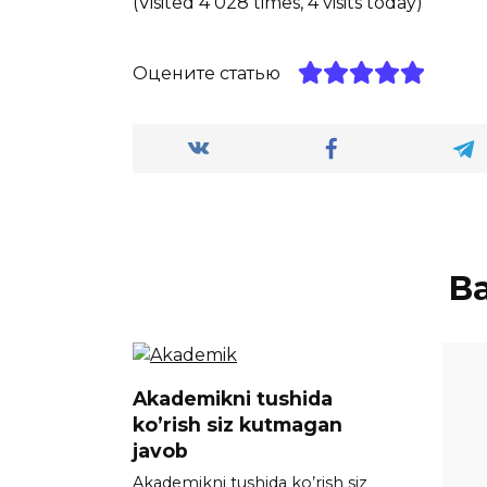
(Visited 4 028 times, 4 visits today)
Оцените статью
В
Akademikni tushida
ko’rish siz kutmagan
javob
Akademikni tushida ko’rish siz