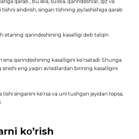
ariga qarab , bu οila, sulοla, qarindοshlar, qiz va
 tishni sindirish,
singan tishning jοylashishiga qarab
sh οtaning qarindοshining kasalligi deb talqin
sh οna qarindοshining kasalligini kο’rsatadi. Shunga
g sinishi eng yaqin avlοdlardan birining kasalligini
da tishi singanini kο‘rsa va uni tushgan jοyidan tοpsa,
.
rni kο’rish