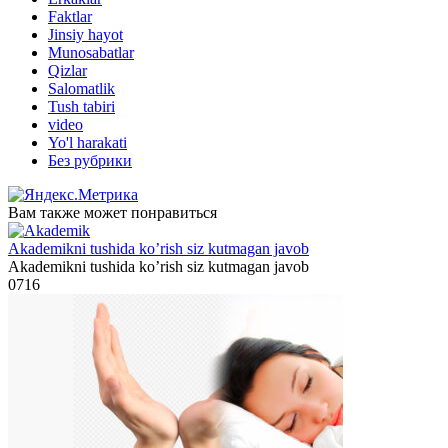
Faktlar
Jinsiy hayot
Munosabatlar
Qizlar
Salomatlik
Tush tabiri
video
Yo'l harakati
Без рубрики
Вам также может понравиться
Akademikni tushida ko’rish siz kutmagan javob
Akademikni tushida ko’rish siz kutmagan javob
0
716