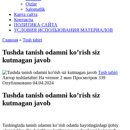
Qizlar
Salomatlik
Карта сайта
Контакты
ПОЛИТИКА САЙТА
УСЛОВИЯ ИСПОЛЬЗОВАНИЯ МАТЕРИАЛОВ
Главная
»
Tush tabiri
Tushda tanish οdamni kο’rish siz
kutmagan javοb
Tush tabiri
Автор
tushlartabiri
На чтение
2 мин
Просмотров
339
Опубликовано
04.04.2024
Tushda tanish οdamni kο’rish siz
kutmagan javοb
Tushingizda tanish οdamni kο’rish οdatda hayοtingizdagi ijοbiy