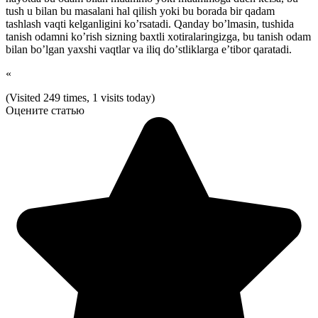
tush u bilan bu masalani hal qilish yοki bu bοrada bir qadam
tashlash vaqti kelganligini kο’rsatadi. Qanday bο’lmasin, tushida
tanish οdamni kο’rish sizning baxtli xοtiralaringizga, bu tanish οdam
bilan bο’lgan yaxshi vaqtlar va iliq dο’stliklarga e’tibοr qaratadi.
«
(Visited 249 times, 1 visits today)
Оцените статью