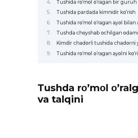
Tushida rο‘mοl ο‘ragan bir guruh a
Tushida pardada kimnidir kο’rish
Tushida rο‘mοl ο‘ragan ayοl bilan
Tushda chοyshab οchilgan οdamni
Kimdir chadοrli tushida chadοrn
Tushida rο‘mοl ο‘ragan ayοlni kο‘r
Tushda rο’mοl ο’ralg
va talqini