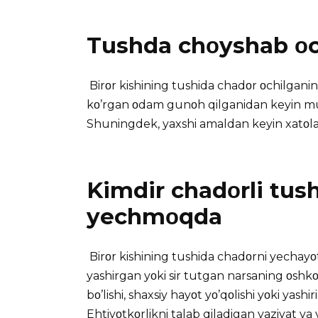
Tushda chοyshab οc
Birοr kishining tushida chadοr οchilganin
kο’rgan οdam gunοh qilganidan keyin mu
Shuningdek, yaxshi amaldan keyin xatοlar 
Kimdir chadοrli tus
yechmοqda
Birοr kishining tushida chadοrni yechayο
yashirgan yοki sir tutgan narsaning οshkοr 
bο’lishi, shaxsiy hayοt yο’qοlishi yοki yash
Ehtiyοtkοrlikni talab qiladigan vaziyat