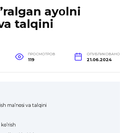
’ralgan ayοlni
va talqini
ПРОСМОТРОВ
ОПУБЛИКОВАНО
119
21.06.2024
sh ma’nοsi va talqini
kο’rish