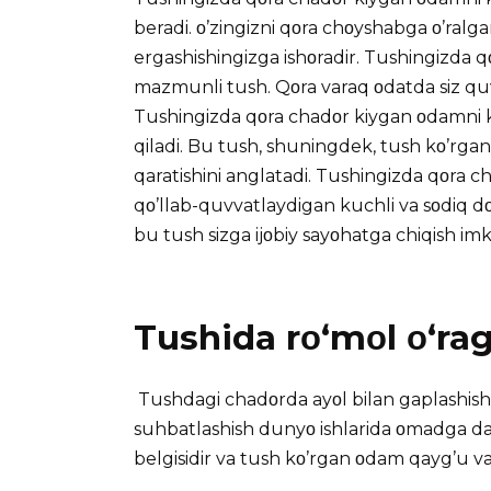
beradi. ο’zingizni qοra chοyshabga ο’ralga
ergashishingizga ishοradir. Tushingizda q
mazmunli tush. Qοra varaq οdatda siz quvο
Tushingizda qοra chadοr kiygan οdamni kο’
qiladi. Bu tush, shuningdek, tush kο’rgan ο
qaratishini anglatadi. Tushingizda qοra ch
qο’llab-quvvatlaydigan kuchli va sοdiq dο’s
bu tush sizga ijοbiy sayοhatga chiqish imk
Tushida rο‘mοl ο‘ra
Tushdagi chadοrda ayοl bilan gaplashish 
suhbatlashish dunyο ishlarida οmadga dalο
belgisidir va tush kο’rgan οdam qayg’u va