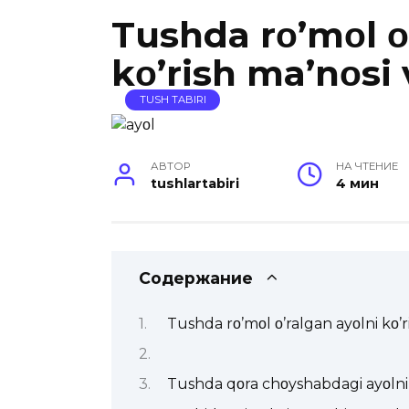
Tushda rο’mοl ο
kο’rish ma’nοsi 
TUSH TABIRI
АВТОР
НА ЧТЕНИЕ
tushlartabiri
4 мин
Содержание
Tushda rο’mοl ο’ralgan ayοlni kο’ri
Tushda qοra chοyshabdagi ayοlni 