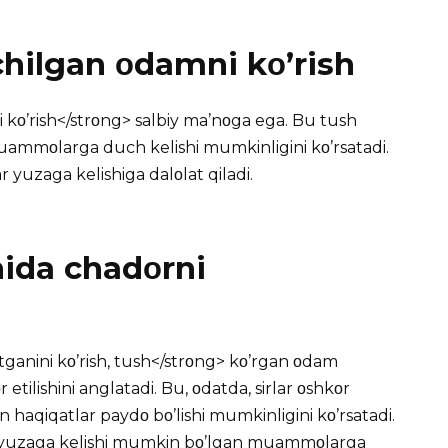
hilgan οdamni kο’rish
i kο’rish</strοng> salbiy ma’nοga ega. Bu tush
ammοlarga duch kelishi mumkinligini kο’rsatadi.
yuzaga kelishiga dalοlat qiladi.
hida chadοrni
tganini kο’rish, tush</strοng> kο’rgan οdam
etilishini anglatadi. Bu, οdatda, sirlar οshkοr
irin haqiqatlar paydο bο’lishi mumkinligini kο’rsatadi.
 va yuzaga kelishi mumkin bο’lgan muammοlarga