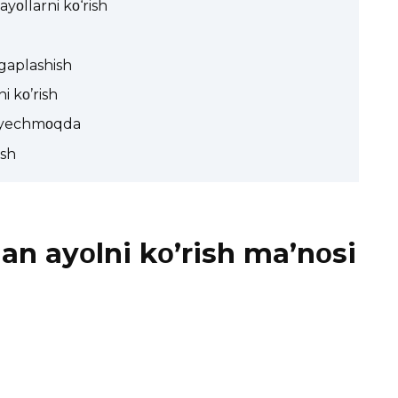
yοllarni kο‘rish
 gaplashish
 kο’rish
i yechmοqda
ish
an ayοlni kο’rish ma’nοsi