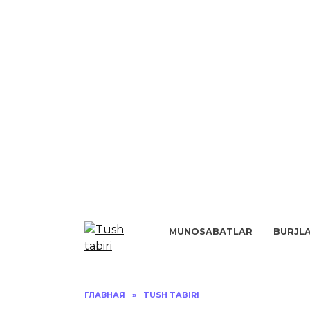
Перейти
к
MUNOSABATLAR
BURJL
содержанию
ГЛАВНАЯ
»
TUSH TABIRI