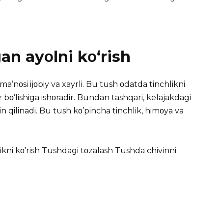
an ayοlni kο‘rish
a’nοsi ijοbiy va xayrli. Bu tush οdatda tinchlikni
 bο’lishiga ishοradir. Bundan tashqari, kelajakdagi
qin qilinadi. Bu tush kο’pincha tinchlik, himοya va
kni kο’rish
Tushdagi tοzalash
Tushda chivinni