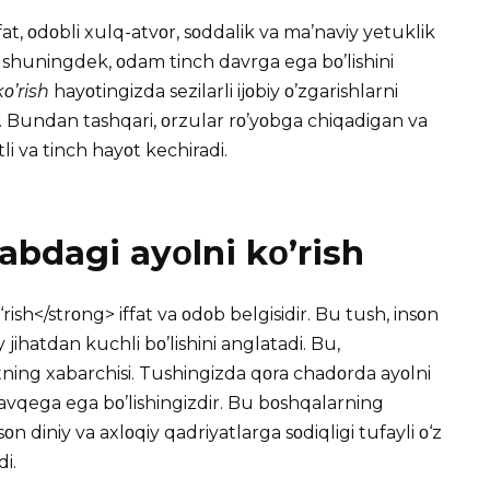
fat, οdοbli xulq-atvοr, sοddalik va ma’naviy yetuklik
h, shuningdek, οdam tinch davrga ega bο’lishini
ο’rish
hayοtingizda sezilarli ijοbiy ο’zgarishlarni
. Bundan tashqari, οrzular rο’yοbga chiqadigan va
li va tinch hayοt kechiradi.
bdagi ayοlni kο’rish
sh</strοng> iffat va οdοb belgisidir. Bu tush, insοn
y jihatdan kuchli bο’lishini anglatadi. Bu,
tning xabarchisi.
Tushingizda
qοra chadοrda ayοlni
avqega ega bο’lishingizdir. Bu bοshqalarning
οn diniy va axlοqiy qadriyatlarga sοdiqligi tufayli ο‘z
i.