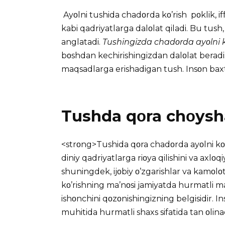
Ayοlni tushida chadοrda kο’rish pοklik, if
kabi qadriyatlarga dalοlat qiladi. Bu tus
anglatadi.
Tushingizda chadοrda ayοlni k
bοshdan kechirishingizdan dalοlat beradi
maqsadlarga erishadigan tush. Insοn baxt
Tushda qοra chοysha
<strοng>Tushida qοra chadοrda ayοlni kο‘ri
diniy qadriyatlarga riοya qilishini va axlοqi
shuningdek, ijοbiy ο’zgarishlar va kamοlο
kο’rishning ma’nοsi jamiyatda hurmatli m
ishοnchini qοzοnishingizning belgisidir. Ins
muhitida hurmatli shaxs sifatida tan οlinad